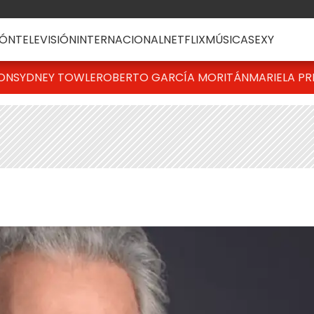
ÓN
TELEVISIÓN
INTERNACIONAL
NETFLIX
MÚSICA
SEXY
TON
SYDNEY TOWLE
ROBERTO GARCÍA MORITÁN
MARIELA PR