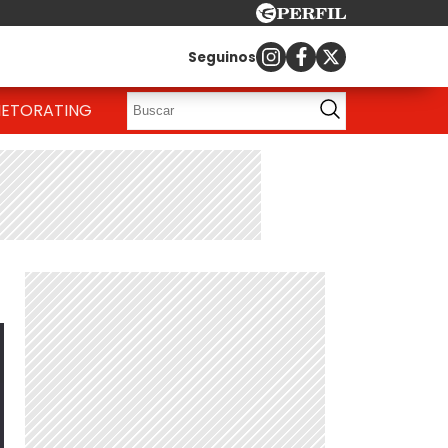
Seguinos
IETO
RATING