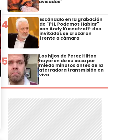
avisados"
Escándalo en la grabación
4
de "PH, Podemos Hablar"
con Andy Kusnetzoff: dos
invitadas se cruzaron
frente a cámara
Los hijos de Perez Hilton
5
huyeron de su casa por
miedo minutos antes de la
aterradora transmisión en
vivo