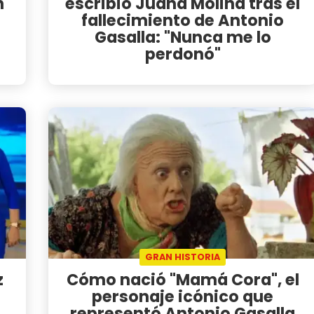
n
escribió Juana Molina tras el
fallecimiento de Antonio
Gasalla: "Nunca me lo
perdonó"
GRAN HISTORIA
z
Cómo nació "Mamá Cora", el
personaje icónico que
representó Antonio Gasalla