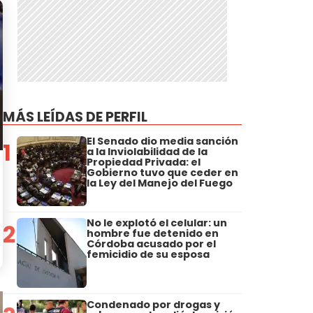
MÁS LEÍDAS DE PERFIL
El Senado dio media sanción
1
a la Inviolabilidad de la
Propiedad Privada: el
Gobierno tuvo que ceder en
la Ley del Manejo del Fuego
No le explotó el celular: un
2
hombre fue detenido en
Córdoba acusado por el
femicidio de su esposa
Condenado por drogas y