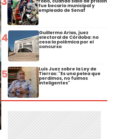
3
robo, cuando salió de prisión
fue becario municipal y
empleado de Senaf
Guillermo Arias, juez
4
electoral de Córdoba: no
cesa la polémica por el
concurso
Luis Juez sobre la Ley de
5
Tierras: "Es una pelea que
perdimos, no fuimos
inteligentes"