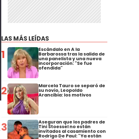
LAS MÁS LEÍDAS
Escándalo en A la
1
Barbarossa tras la salida de
una panelista y una nueva
incorporación: "Se fue
ofendida"
Marcela Tauro se separó de
2
su novio, Leopoldo
Arancibia: los motivos
Aseguran que los padres de
3
Tini Stoessel no están
invitados al casamiento con
Rodrigo De Paul: "Ya están