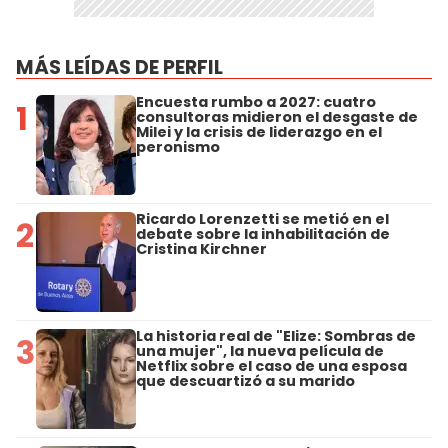
MÁS LEÍDAS DE PERFIL
Encuesta rumbo a 2027: cuatro
1
consultoras midieron el desgaste de
Milei y la crisis de liderazgo en el
peronismo
Ricardo Lorenzetti se metió en el
2
debate sobre la inhabilitación de
Cristina Kirchner
La historia real de "Elize: Sombras de
3
una mujer", la nueva película de
Netflix sobre el caso de una esposa
que descuartizó a su marido