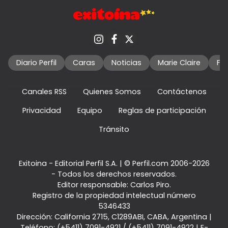
Diario Perfil
Caras
Noticias
Marie Claire
Fo
Canales RSS
Quienes Somos
Contáctenos
Privacidad
Equipo
Reglas de participación
Tránsito
Exitoina - Editorial Perfil S.A.
| © Perfil.com 2006-2026
- Todos los derechos reservados.
Editor responsable: Carlos Piro.
Registro de la propiedad intelectual número
5346433
Dirección:
California 2715
,
C1289ABI
,
CABA, Argentina
|
Teléfono:
(+5411) 7091-4921
/
(+5411) 7091-4922
| E-