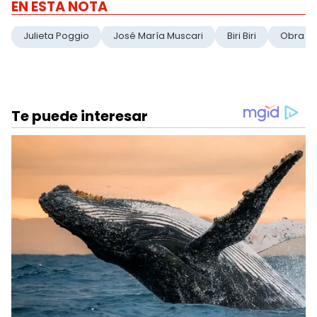
EN ESTA NOTA
Julieta Poggio
José María Muscari
Biri Biri
Obra Te