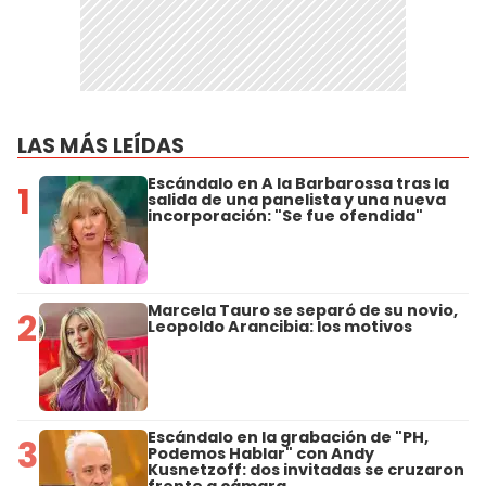
LAS MÁS LEÍDAS
Escándalo en A la Barbarossa tras la
1
salida de una panelista y una nueva
incorporación: "Se fue ofendida"
Marcela Tauro se separó de su novio,
2
Leopoldo Arancibia: los motivos
Escándalo en la grabación de "PH,
3
Podemos Hablar" con Andy
Kusnetzoff: dos invitadas se cruzaron
frente a cámara