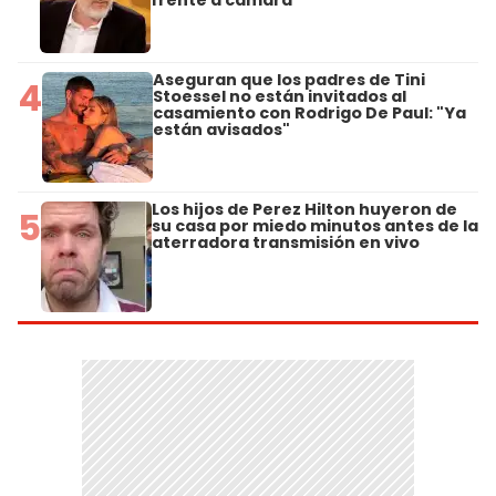
Aseguran que los padres de Tini
4
Stoessel no están invitados al
casamiento con Rodrigo De Paul: "Ya
están avisados"
Los hijos de Perez Hilton huyeron de
5
su casa por miedo minutos antes de la
aterradora transmisión en vivo