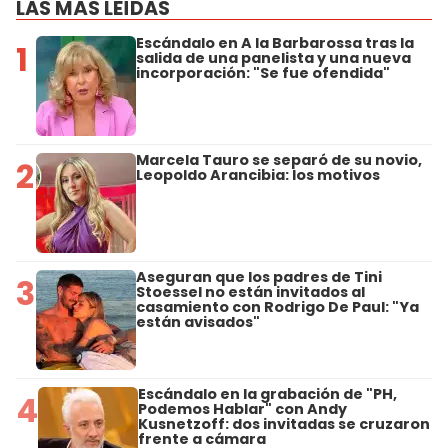
LAS MÁS LEÍDAS
Escándalo en A la Barbarossa tras la
1
salida de una panelista y una nueva
incorporación: "Se fue ofendida"
Marcela Tauro se separó de su novio,
2
Leopoldo Arancibia: los motivos
Aseguran que los padres de Tini
3
Stoessel no están invitados al
casamiento con Rodrigo De Paul: "Ya
están avisados"
Escándalo en la grabación de "PH,
4
Podemos Hablar" con Andy
Kusnetzoff: dos invitadas se cruzaron
frente a cámara