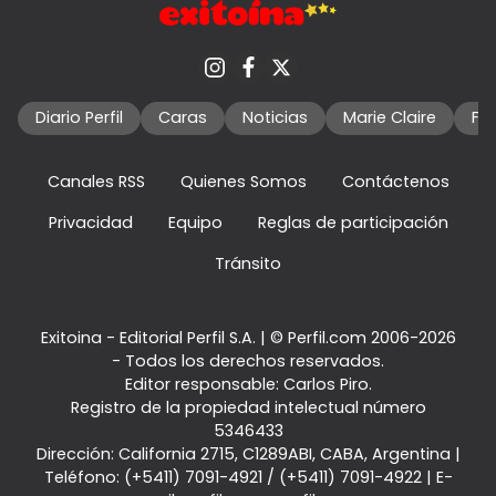
Diario Perfil
Caras
Noticias
Marie Claire
Fo
Canales RSS
Quienes Somos
Contáctenos
Privacidad
Equipo
Reglas de participación
Tránsito
Exitoina - Editorial Perfil S.A.
| © Perfil.com 2006-2026
- Todos los derechos reservados.
Editor responsable: Carlos Piro.
Registro de la propiedad intelectual número
5346433
Dirección:
California 2715
,
C1289ABI
,
CABA, Argentina
|
Teléfono:
(+5411) 7091-4921
/
(+5411) 7091-4922
| E-