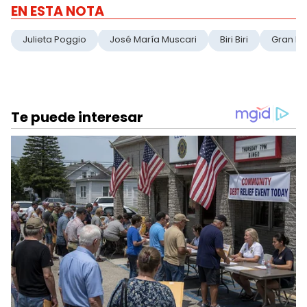
EN ESTA NOTA
Julieta Poggio
José María Muscari
Biri Biri
Gran H