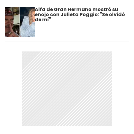
Alfa de Gran Hermano mostró su
enojo con Julieta Poggio: "Se olvidó
de mí"