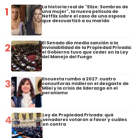
La historia real de "Elize: Sombras de
1
una mujer", la nueva película de
Netflix sobre el caso de una esposa
que descuartizó a su marido
El Senado dio media sanción a la
2
Inviolabilidad de la Propiedad Privada:
el Gobierno tuvo que ceder en la Ley
del Manejo del Fuego
Encuesta rumbo a 2027: cuatro
3
consultoras midieron el desgaste de
Milei y la crisis de liderazgo en el
peronismo
Ley de Propiedad Privada: qué
4
senadores votaron a favor y cuáles
en contra