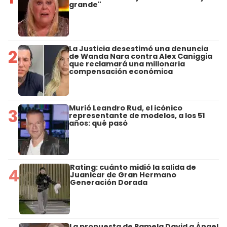
grande"
La Justicia desestimó una denuncia
2
de Wanda Nara contra Alex Caniggia
que reclamará una millonaria
compensación económica
Murió Leandro Rud, el icónico
3
representante de modelos, a los 51
años: qué pasó
Rating: cuánto midió la salida de
4
Juanicar de Gran Hermano
Generación Dorada
La propuesta de Pamela David a Ángel