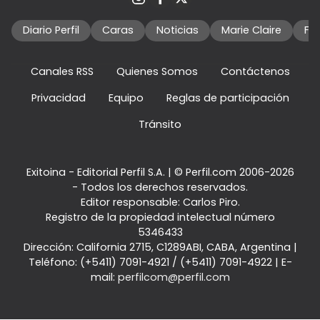
Diario Perfil
Caras
Noticias
Marie Claire
Fo
Canales RSS
Quienes Somos
Contáctenos
Privacidad
Equipo
Reglas de participación
Tránsito
Exitoina - Editorial Perfil S.A.
| © Perfil.com 2006-2026
- Todos los derechos reservados.
Editor responsable: Carlos Piro.
Registro de la propiedad intelectual número
5346433
Dirección:
California 2715
,
C1289ABI
,
CABA, Argentina
|
Teléfono:
(+5411) 7091-4921
/
(+5411) 7091-4922
| E-
mail:
perfilcom@perfil.com