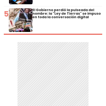
El Gobierno perdió la pulseada del
5
nombre: la "Ley de Tierras" se impuso
en toda la conversación digital