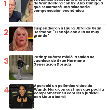
1
de Wanda Nara contra Alex Caniggia
que reclamará una millonaria
compensación económica
Suspendieron a Laura Ubfal de Gran
2
Hermano: "El enojo con ella es muy
grande"
Rating: cuánto midió la salida de
3
Juanicar de Gran Hermano
Generación Dorada
Apareció un polémico video de
4
Wanda Nara con sus hijas que podría
comprometer su conflicto judicial
con Mauro Icardi