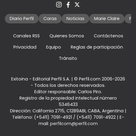
Diario Perfil
Caras
Noticias
Marie Claire
Fo
Canales RSS
Quienes Somos
Contáctenos
Privacidad
Equipo
Reglas de participación
Tránsito
Exitoina - Editorial Perfil S.A.
| © Perfil.com 2006-2026
- Todos los derechos reservados.
Editor responsable: Carlos Piro.
Registro de la propiedad intelectual número
5346433
Dirección:
California 2715
,
C1289ABI
,
CABA, Argentina
|
Teléfono:
(+5411) 7091-4921
/
(+5411) 7091-4922
| E-
mail:
perfilcom@perfil.com