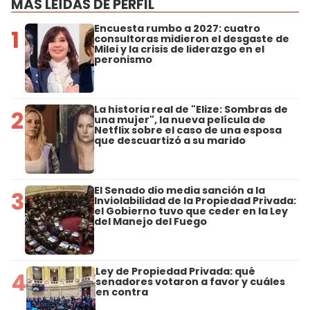
MÁS LEÍDAS DE PERFIL
Encuesta rumbo a 2027: cuatro
1
consultoras midieron el desgaste de
Milei y la crisis de liderazgo en el
peronismo
La historia real de "Elize: Sombras de
2
una mujer", la nueva película de
Netflix sobre el caso de una esposa
que descuartizó a su marido
El Senado dio media sanción a la
3
Inviolabilidad de la Propiedad Privada:
el Gobierno tuvo que ceder en la Ley
del Manejo del Fuego
Ley de Propiedad Privada: qué
4
senadores votaron a favor y cuáles
en contra