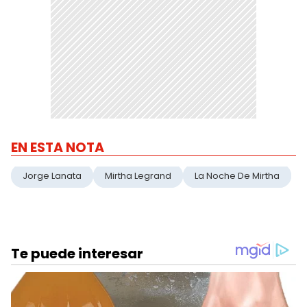
EN ESTA NOTA
Jorge Lanata
Mirtha Legrand
La Noche De Mirtha