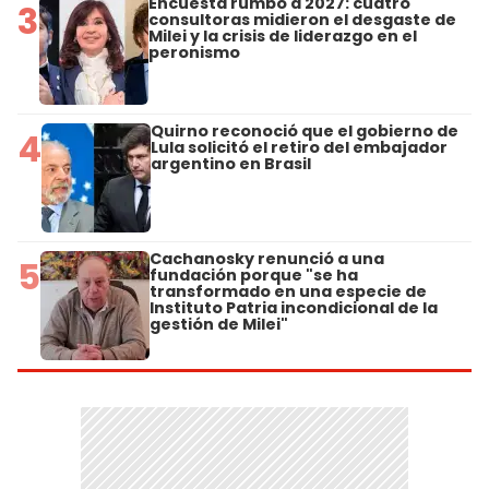
Encuesta rumbo a 2027: cuatro
3
consultoras midieron el desgaste de
Milei y la crisis de liderazgo en el
peronismo
Quirno reconoció que el gobierno de
4
Lula solicitó el retiro del embajador
argentino en Brasil
Cachanosky renunció a una
5
fundación porque "se ha
transformado en una especie de
Instituto Patria incondicional de la
gestión de Milei"