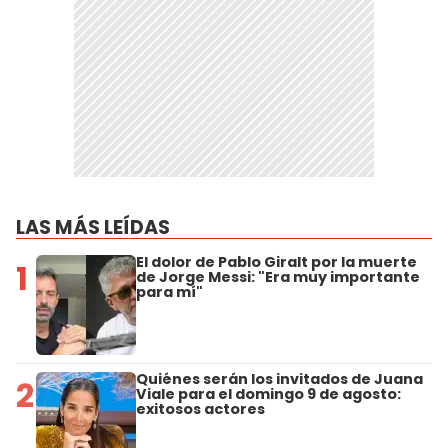
LAS MÁS LEÍDAS
El dolor de Pablo Giralt por la muerte
1
de Jorge Messi: "Era muy importante
para mí"
Quiénes serán los invitados de Juana
2
Viale para el domingo 9 de agosto:
exitosos actores