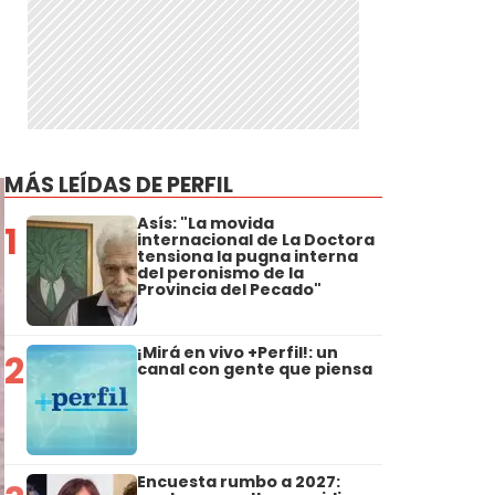
MÁS LEÍDAS DE PERFIL
Asís: "La movida
1
internacional de La Doctora
tensiona la pugna interna
del peronismo de la
Provincia del Pecado"
¡Mirá en vivo +Perfil!: un
2
canal con gente que piensa
Encuesta rumbo a 2027: