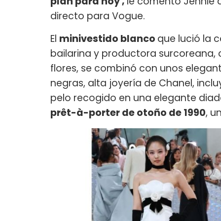
plan para hoy',
le comentó Jennie 
directo para Vogue.
El
minivestido blanco
que lució la c
bailarina y productora surcoreana,
flores, se combinó con unos elegan
negras, alta joyería de Chanel, inc
pelo recogido en una elegante diad
prêt-à-porter de otoño de 1990
, u