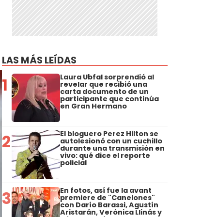
LAS MÁS LEÍDAS
Laura Ubfal sorprendió al
1
revelar que recibió una
carta documento de un
participante que continúa
en Gran Hermano
El bloguero Perez Hilton se
2
autolesionó con un cuchillo
durante una transmisión en
vivo: qué dice el reporte
policial
En fotos, así fue la avant
3
premiere de "Canelones"
con Darío Barassi, Agustín
Aristarán, Verónica Llinás y