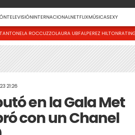
ÓN
TELEVISIÓN
INTERNACIONAL
NETFLIX
MÚSICA
SEXY
T
ANTONELA ROCCUZZO
LAURA UBFAL
PEREZ HILTON
RATIN
23 21:26
utó en la Gala Met
bró con un Chanel
0