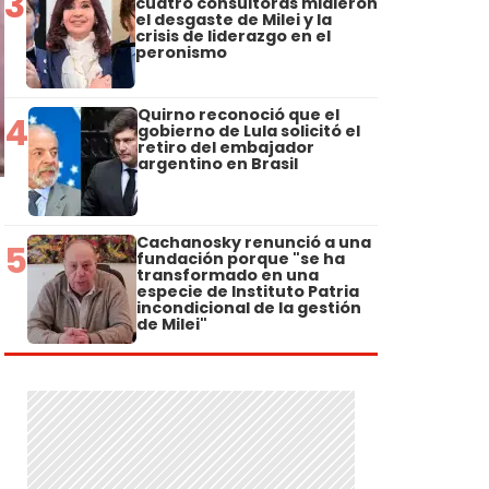
3
cuatro consultoras midieron
el desgaste de Milei y la
crisis de liderazgo en el
peronismo
Quirno reconoció que el
4
gobierno de Lula solicitó el
retiro del embajador
argentino en Brasil
Cachanosky renunció a una
5
fundación porque "se ha
transformado en una
especie de Instituto Patria
incondicional de la gestión
de Milei"