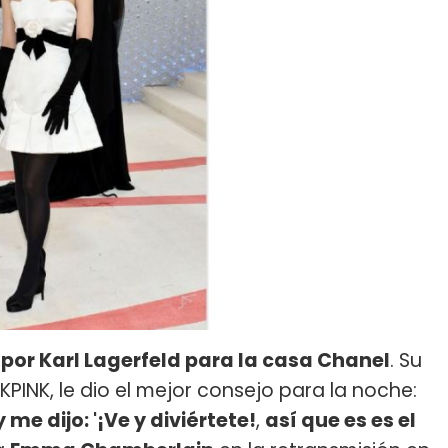
 por Karl Lagerfeld para la casa Chanel
. Su
PINK, le dio el mejor consejo para la noche:
me dijo: '¡Ve y diviértete!
,
así que es es el