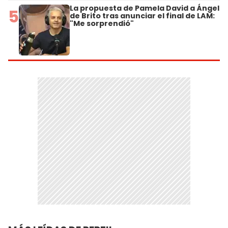
La propuesta de Pamela David a Ángel
5
de Brito tras anunciar el final de LAM:
"Me sorprendió"