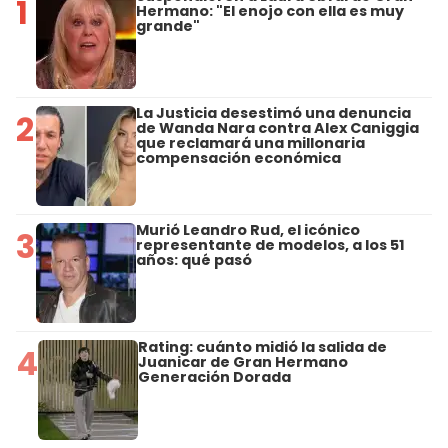
1
Hermano: "El enojo con ella es muy
grande"
La Justicia desestimó una denuncia
2
de Wanda Nara contra Alex Caniggia
que reclamará una millonaria
compensación económica
Murió Leandro Rud, el icónico
3
representante de modelos, a los 51
años: qué pasó
Rating: cuánto midió la salida de
4
Juanicar de Gran Hermano
Generación Dorada