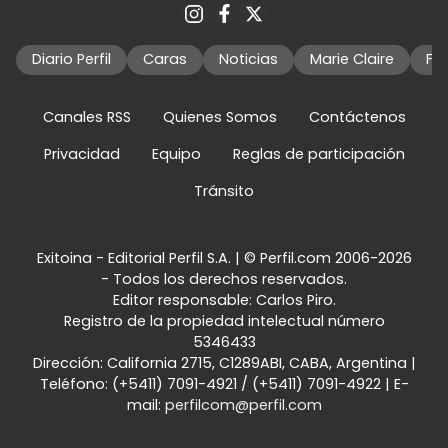
Diario Perfil
Caras
Noticias
Marie Claire
Fo
Canales RSS
Quienes Somos
Contáctenos
Privacidad
Equipo
Reglas de participación
Tránsito
Exitoina - Editorial Perfil S.A.
| © Perfil.com 2006-2026
- Todos los derechos reservados.
Editor responsable: Carlos Piro.
Registro de la propiedad intelectual número
5346433
Dirección:
California 2715
,
C1289ABI
,
CABA, Argentina
|
Teléfono:
(+5411) 7091-4921
/
(+5411) 7091-4922
| E-
mail:
perfilcom@perfil.com