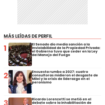
MÁS LEÍDAS DE PERFIL
El Senado dio media sanción a la
1
Inviolabilidad de la Propiedad Privada:
el Gobierno tuvo que ceder en la Ley
del Manejo del Fuego
Encuesta rumbo a 2027: cuatro
2
consultoras midieron el desgaste de
Milei y la crisis de liderazgo en el
peronismo
Ricardo Lorenzetti se metió en el
3
debate sobre la inhabilitación de