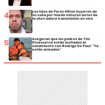
Los hijos de Perez Hilton huyeron de
4
su casa por miedo minutos antes de
la aterradora transmisión en vivo
Aseguran que los padres de Tini
5
Stoessel no están invitados al
casamiento con Rodrigo De Paul: "Ya
están avisados"