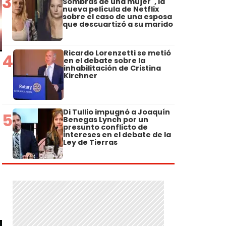
3
Sombras de una mujer", la
nueva película de Netflix
sobre el caso de una esposa
que descuartizó a su marido
Ricardo Lorenzetti se metió
4
en el debate sobre la
inhabilitación de Cristina
Kirchner
Di Tullio impugnó a Joaquín
5
Benegas Lynch por un
presunto conflicto de
intereses en el debate de la
Ley de Tierras