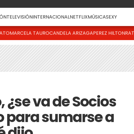
ÓN
TELEVISIÓN
INTERNACIONAL
NETFLIX
MÚSICA
SEXY
BATO
MARCELA TAURO
CANDELA ARIZAGA
PEREZ HILTON
RAT
, ¿se va de Socios
o para sumarse a
é dijo