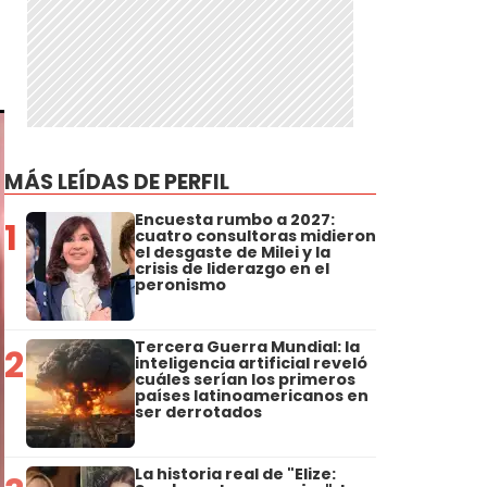
MÁS LEÍDAS DE PERFIL
Encuesta rumbo a 2027:
1
cuatro consultoras midieron
el desgaste de Milei y la
crisis de liderazgo en el
peronismo
Tercera Guerra Mundial: la
2
inteligencia artificial reveló
cuáles serían los primeros
países latinoamericanos en
ser derrotados
La historia real de "Elize: