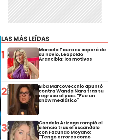
LAS MÁS LEÍDAS
Marcela Tauro se separó de
1
su novio, Leopoldo
Arancibia: los motivos
Elba Marcovecchio apuntó
2
contra Wanda Nara tras su
regreso al país: "Fue un
show mediático"
Candela Arizaga rompió el
3
silencio tras el escándalo
con Facundo Moyano:
"Tengo errores como