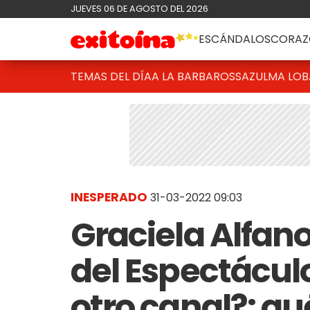
JUEVES 06 DE AGOSTO DEL 2026
ESCÁNDALOS
CORAZ
TEMAS DEL DÍA
A LA BARBAROSSA
ZULMA LO
INESPERADO
31-03-2022 09:03
Graciela Alfano
del Espectácul
otro canal?: qu