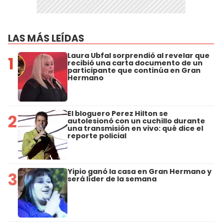
LAS MÁS LEÍDAS
Laura Ubfal sorprendió al revelar que
1
recibió una carta documento de un
participante que continúa en Gran
Hermano
El bloguero Perez Hilton se
2
autolesionó con un cuchillo durante
una transmisión en vivo: qué dice el
reporte policial
Yipio ganó la casa en Gran Hermano y
3
será líder de la semana