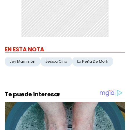
EN ESTA NOTA
Jey Mammon
Jesica Cirio
La Peña De Morfi