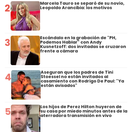
Marcela Tauro se separó de su novio,
2
Leopoldo Arancibia: los motivos
Escándalo en la grabación de "PH,
3
Podemos Hablar" con Andy
Kusnetzoff: dos invitadas se cruzaron
frente a cámara
Aseguran que los padres de Tini
4
Stoessel no están invitados al
casamiento con Rodrigo De Paul: "Ya
están avisados"
Los hijos de Perez Hilton huyeron de
5
su casa por miedo minutos antes de la
aterradora transmisión en vivo