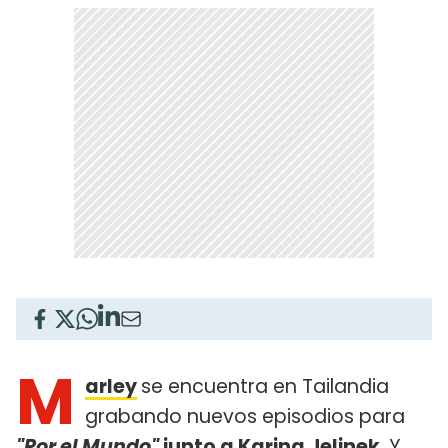
M
arley
se encuentra en Tailandia
grabando nuevos episodios para
"Por el Mundo"
junto a
Karina Jelinek
. Y,