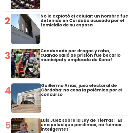
No le explotó el celular: un hombre fue
2
detenido en Córdoba acusado por el
femicidio de su esposa
Condenado por drogas y robo,
3
cuando salió de prisión fue becario
municipal y empleado de Senaf
Guillermo Arias, juez electoral de
4
Córdoba: no cesa la polémica por el
concurso
Luis Juez sobre la Ley de Tierras: "Es
5
una pelea que perdimos, no fuimos
inteligentes"