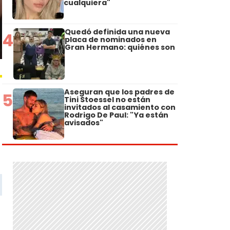
cualquiera"
Quedó definida una nueva
4
placa de nominados en
Gran Hermano: quiénes son
Aseguran que los padres de
5
Tini Stoessel no están
invitados al casamiento con
Rodrigo De Paul: "Ya están
avisados"