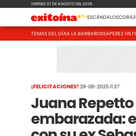
VIERNES 07 DE AGOSTO DEL 2026
ESCÁNDALOS
CORAZ
TEMAS DEL DÍA
A LA BARBAROSSA
PEREZ HIL
¡FELICITACIONES!
29-08-2025 11:37
Juana Repetto 
embarazada: es
con su ex Seba