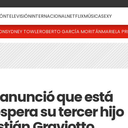
ÓN
TELEVISIÓN
INTERNACIONAL
NETFLIX
MÚSICA
SEXY
TON
SYDNEY TOWLE
ROBERTO GARCÍA MORITÁN
MARIELA PR
anunció que está
pera su tercer hijo
stián Graviotto