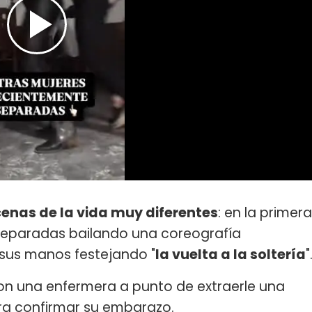
enas de la vida muy diferentes
: en la primera
separadas bailando una coreografía
sus manos festejando "
la vuelta a la soltería
"
on una enfermera a punto de extraerle una
ra confirmar su embarazo.