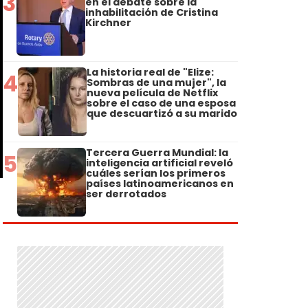
3
en el debate sobre la
inhabilitación de Cristina
Kirchner
La historia real de "Elize:
4
Sombras de una mujer", la
nueva película de Netflix
sobre el caso de una esposa
que descuartizó a su marido
Tercera Guerra Mundial: la
5
inteligencia artificial reveló
cuáles serían los primeros
países latinoamericanos en
ser derrotados
.