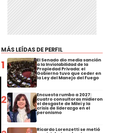
MÁS LEÍDAS DE PERFIL
El Senado dio media sanción
1
a la Inviolabilidad de la
Propiedad Privada: el
Gobierno tuvo que ceder en
la Ley del Manejo del Fuego
Encuesta rumbo a 2027:
2
cuatro consultoras midieron
el desgaste de Milei y la
crisis de liderazgo en el
peronismo
Ricardo Lorenzetti se metió