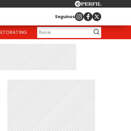
Seguinos
IETO
RATING