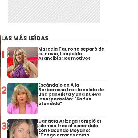
LAS MÁS LEÍDAS
Marcela Tauro se separó de
1
su novio, Leopoldo
Arancibia: los motivos
Escándalo en A la
2
Barbarossa tras la salida de
una panelista y una nueva
incorporación: "Se fue
ofendida"
Candela Arizaga rompió el
3
silencio tras el escándalo
con Facundo Moyano:
"Tengo errores como