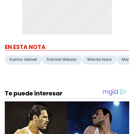
EN ESTA NOTA
Karina Jelinek
Damián Betular
Wanda Nara
Maru 