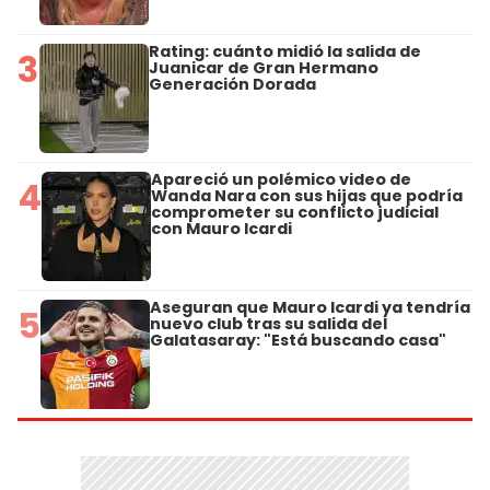
Rating: cuánto midió la salida de
3
Juanicar de Gran Hermano
Generación Dorada
Apareció un polémico video de
4
Wanda Nara con sus hijas que podría
comprometer su conflicto judicial
con Mauro Icardi
Aseguran que Mauro Icardi ya tendría
5
nuevo club tras su salida del
Galatasaray: "Está buscando casa"