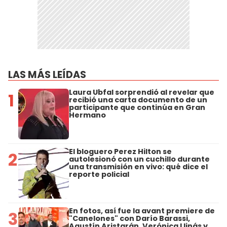
LAS MÁS LEÍDAS
Laura Ubfal sorprendió al revelar que
1
recibió una carta documento de un
participante que continúa en Gran
Hermano
El bloguero Perez Hilton se
2
autolesionó con un cuchillo durante
una transmisión en vivo: qué dice el
reporte policial
En fotos, así fue la avant premiere de
3
"Canelones" con Darío Barassi,
Agustín Aristarán, Verónica Llinás y