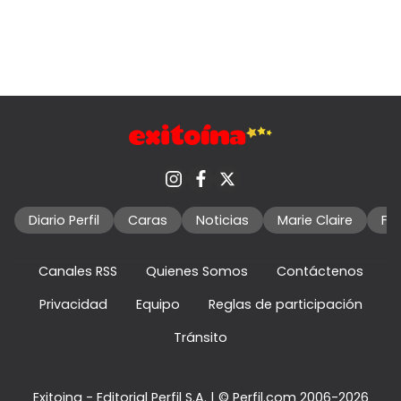
Diario Perfil
Caras
Noticias
Marie Claire
Fo
Canales RSS
Quienes Somos
Contáctenos
Privacidad
Equipo
Reglas de participación
Tránsito
Exitoina - Editorial Perfil S.A.
| © Perfil.com 2006-2026