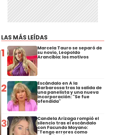
LAS MÁS LEÍDAS
Marcela Tauro se separó de
1
su novio, Leopoldo
Arancibia: los motivos
Escándalo en A la
2
Barbarossa tras la salida de
una panelista y una nueva
incorporación: "Se fue
ofendida"
Candela Arizaga rompió el
3
silencio tras el escándalo
con Facundo Moyano:
"Tengo errores como