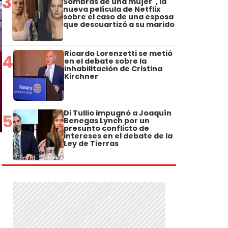
3
Sombras de una mujer", la
nueva película de Netflix
sobre el caso de una esposa
que descuartizó a su marido
Ricardo Lorenzetti se metió
4
en el debate sobre la
inhabilitación de Cristina
Kirchner
Di Tullio impugnó a Joaquín
5
Benegas Lynch por un
presunto conflicto de
intereses en el debate de la
Ley de Tierras
.