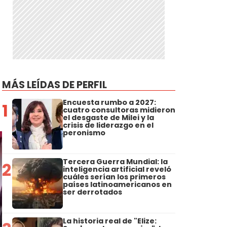
MÁS LEÍDAS DE PERFIL
Encuesta rumbo a 2027:
1
cuatro consultoras midieron
el desgaste de Milei y la
crisis de liderazgo en el
peronismo
Tercera Guerra Mundial: la
2
inteligencia artificial reveló
cuáles serían los primeros
países latinoamericanos en
ser derrotados
La historia real de "Elize: