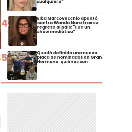
cualquiera"
Elba Marcovecchio apuntó
4
contra Wanda Nara tras su
regreso al país: "Fue un
show mediático"
Quedó definida una nueva
5
placa de nominados en Gran
Hermano: quiénes son