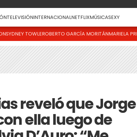
ÓN
TELEVISIÓN
INTERNACIONAL
NETFLIX
MÚSICA
SEXY
TON
SYDNEY TOWLE
ROBERTO GARCÍA MORITÁN
MARIELA PR
ias reveló que Jorge
con ella luego de
ilvia D’Auro: “Me