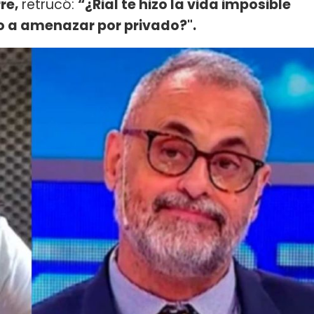
re,
retrucó:
“¿Rial te hizo la vida imposible
 o a amenazar por privado?".