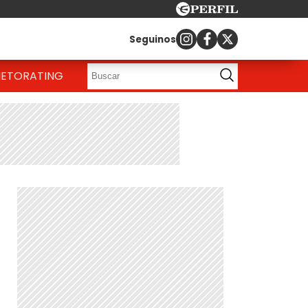
Seguinos
IETO
RATING