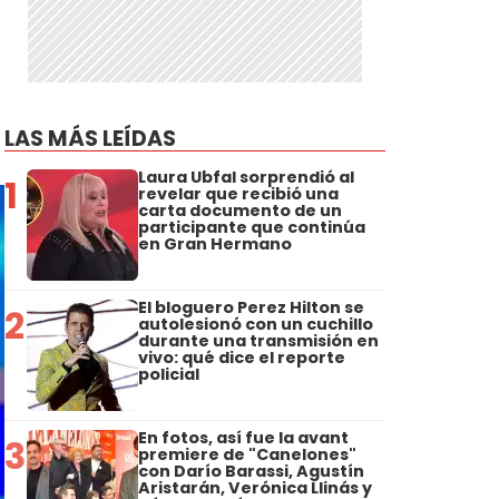
LAS MÁS LEÍDAS
Laura Ubfal sorprendió al
1
revelar que recibió una
carta documento de un
participante que continúa
en Gran Hermano
El bloguero Perez Hilton se
2
autolesionó con un cuchillo
durante una transmisión en
vivo: qué dice el reporte
policial
En fotos, así fue la avant
3
premiere de "Canelones"
con Darío Barassi, Agustín
Aristarán, Verónica Llinás y