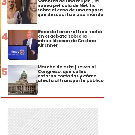
3
Sombras de una mujer", la
nueva película de Netflix
sobre el caso de una esposa
que descuartizó a su marido
Ricardo Lorenzetti se metió
4
en el debate sobre la
inhabilitación de Cristina
Kirchner
Marcha de este jueves al
5
Congreso: qué calles
estarán cortadas y cómo
afecta al transporte público