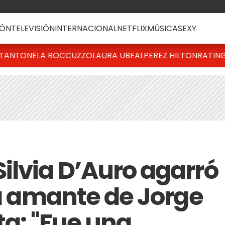
ÓN
TELEVISIÓN
INTERNACIONAL
NETFLIX
MÚSICA
SEXY
T
ANTONELA ROCCUZZO
LAURA UBFAL
PEREZ HILTON
RATIN
ilvia D’Auro agarró
la amante de Jorge
sta: "Fue una