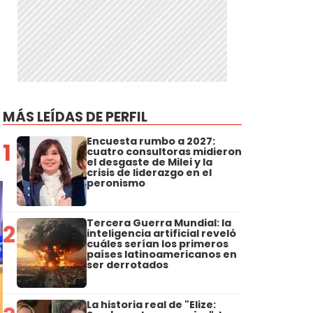
MÁS LEÍDAS DE PERFIL
Encuesta rumbo a 2027:
1
cuatro consultoras midieron
el desgaste de Milei y la
crisis de liderazgo en el
peronismo
Tercera Guerra Mundial: la
2
inteligencia artificial reveló
cuáles serían los primeros
países latinoamericanos en
ser derrotados
La historia real de "Elize: