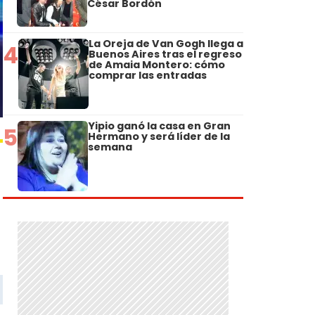
César Bordón
La Oreja de Van Gogh llega a
4
Buenos Aires tras el regreso
de Amaia Montero: cómo
comprar las entradas
Yipio ganó la casa en Gran
5
Hermano y será líder de la
semana