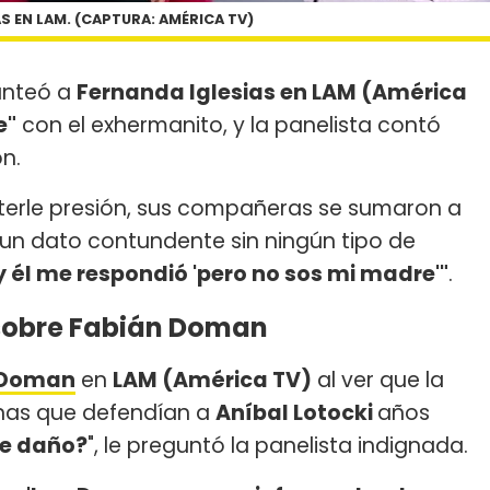
S EN LAM. (CAPTURA: AMÉRICA TV)
anteó a
Fernanda Iglesias en LAM (América
e"
con el exhermanito, y la panelista contó
n.
erle presión, sus compañeras se sumaron a
 un dato contundente sin ningún tipo de
 y él me respondió 'pero no sos mi madre'"
.
 sobre Fabián Doman
 Doman
en
LAM (América TV)
al ver que la
onas que defendían a
Aníbal Lotocki
años
me daño?
", le preguntó la panelista indignada.