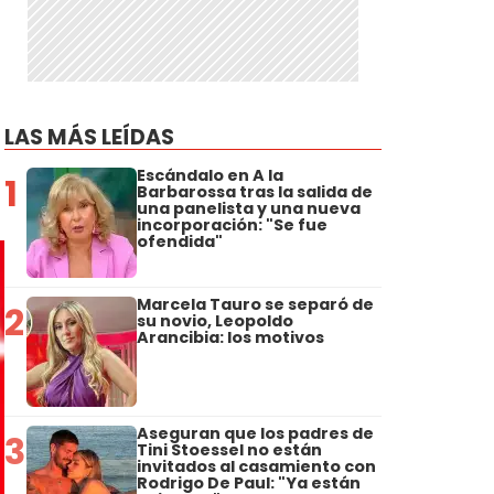
LAS MÁS LEÍDAS
Escándalo en A la
1
Barbarossa tras la salida de
una panelista y una nueva
incorporación: "Se fue
ofendida"
Marcela Tauro se separó de
2
su novio, Leopoldo
Arancibia: los motivos
Aseguran que los padres de
3
Tini Stoessel no están
invitados al casamiento con
Rodrigo De Paul: "Ya están