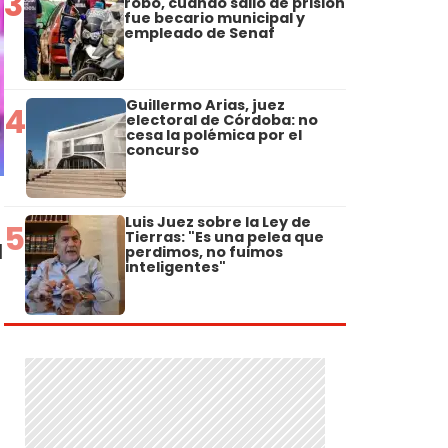
3
robo, cuando salió de prisión
fue becario municipal y
empleado de Senaf
Guillermo Arias, juez
4
electoral de Córdoba: no
cesa la polémica por el
concurso
Luis Juez sobre la Ley de
5
Tierras: "Es una pelea que
l
perdimos, no fuimos
inteligentes"