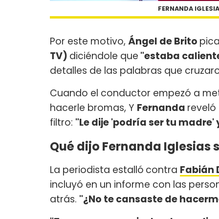
FERNANDA IGLESIA
Por este motivo,
Ángel de Brito
pic
TV)
diciéndole que
"estaba calient
detalles de las palabras que cruzaro
Cuando el conductor empezó a met
hacerle bromas, Y
Fernanda
reveló
filtro:
"Le dije 'podría ser tu madre'
Qué dijo Fernanda Iglesias
La periodista estalló
contra
Fabián
incluyó en un informe con las pers
atrás.
"¿No te cansaste de hacer