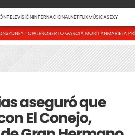
ÓN
TELEVISIÓN
INTERNACIONAL
NETFLIX
MÚSICA
SEXY
TON
SYDNEY TOWLE
ROBERTO GARCÍA MORITÁN
MARIELA PR
ias aseguró que
 con El Conejo,
e de Gran Hermano,