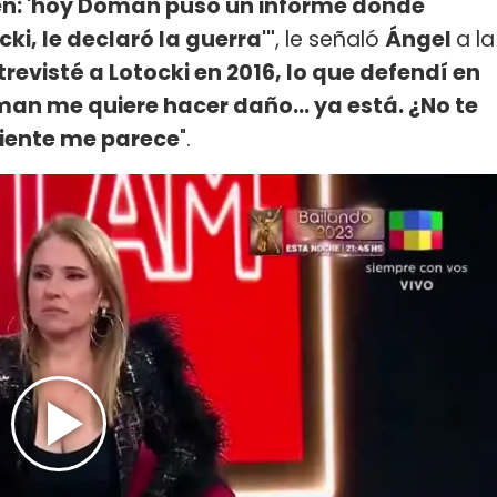
n: 'hoy Doman puso un informe donde
i, le declaró la guerra'"
, le señaló
Ángel
a la
trevisté a Lotocki en 2016, lo que defendí en
man me quiere hacer daño... ya está. ¿No te
iente me parece
".