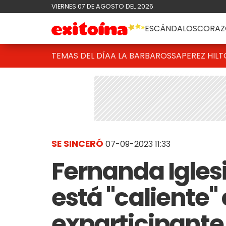
VIERNES 07 DE AGOSTO DEL 2026
ESCÁNDALOS
CORAZ
TEMAS DEL DÍA
A LA BARBAROSSA
PEREZ HIL
SE SINCERÓ
07-09-2023 11:33
Fernanda Igles
está "caliente"
exparticipant