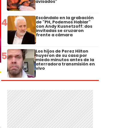
avisados"
Escándalo en la grabación
4
de "PH, Podemos Hablar"
con Andy Kusnetzoff: dos
invitadas se cruzaron
frente a cámara
Los hijos de Perez Hilton
5
huyeron de su casa por
miedo minutos antes de la
aterradora transmisión en
vivo