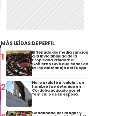
MÁS LEÍDAS DE PERFIL
El Senado dio media sanción
1
a la Inviolabilidad de la
Propiedad Privada: el
Gobierno tuvo que ceder en
la Ley del Manejo del Fuego
No le explotó el celular: un
2
hombre fue detenido en
Córdoba acusado por el
femicidio de su esposa
Condenado por drogas y