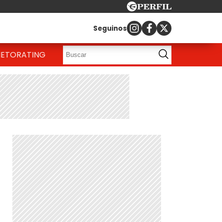
Seguinos
IETO
RATING