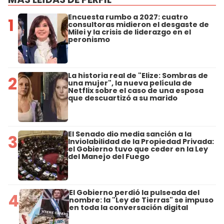
Encuesta rumbo a 2027: cuatro
1
consultoras midieron el desgaste de
Milei y la crisis de liderazgo en el
peronismo
La historia real de "Elize: Sombras de
2
una mujer", la nueva película de
Netflix sobre el caso de una esposa
que descuartizó a su marido
El Senado dio media sanción a la
3
Inviolabilidad de la Propiedad Privada:
el Gobierno tuvo que ceder en la Ley
del Manejo del Fuego
El Gobierno perdió la pulseada del
4
nombre: la "Ley de Tierras" se impuso
en toda la conversación digital