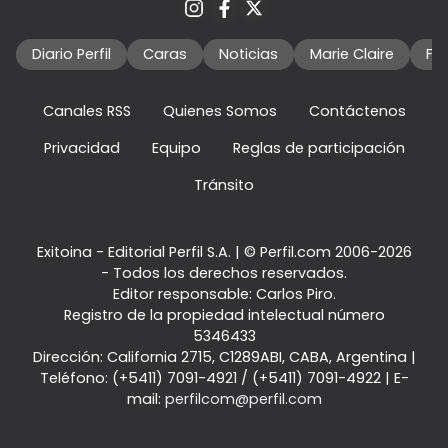
Diario Perfil
Caras
Noticias
Marie Claire
Fo
Canales RSS
Quienes Somos
Contáctenos
Privacidad
Equipo
Reglas de participación
Tránsito
Exitoina - Editorial Perfil S.A.
| © Perfil.com 2006-2026
- Todos los derechos reservados.
Editor responsable: Carlos Piro.
Registro de la propiedad intelectual número
5346433
Dirección:
California 2715
,
C1289ABI
,
CABA, Argentina
|
Teléfono:
(+5411) 7091-4921
/
(+5411) 7091-4922
| E-
mail:
perfilcom@perfil.com