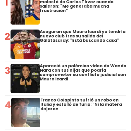
1
molestó de Carlos Tévez cuando
salieron: "Me generaba mucha
frustración"
Aseguran que Mauro Icardi ya tendría
2
nuevo club tras su salida del
Galatasaray: "Está buscando casa"
Apareció un polémico video de Wanda
3
Nara con sus hijas que podría
comprometer su conflicto judicial con
Mauro Icardi
Franco Colapinto sufrió un robo en
4
Italia y estalló de furia: "Ni la matera
dejaron"