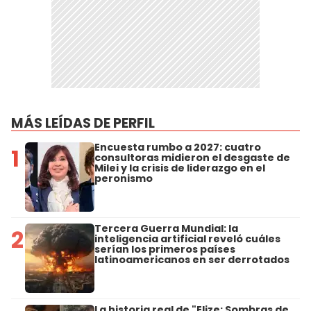
MÁS LEÍDAS DE PERFIL
Encuesta rumbo a 2027: cuatro
1
consultoras midieron el desgaste de
Milei y la crisis de liderazgo en el
peronismo
Tercera Guerra Mundial: la
2
inteligencia artificial reveló cuáles
serían los primeros países
latinoamericanos en ser derrotados
La historia real de "Elize: Sombras de