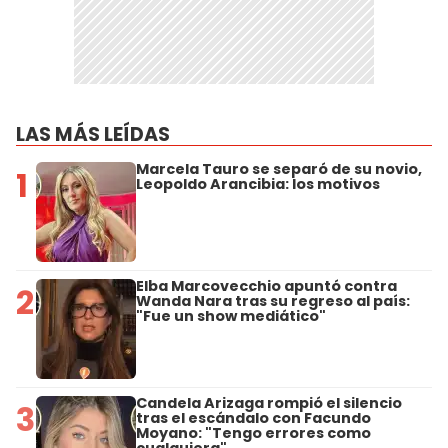
LAS MÁS LEÍDAS
Marcela Tauro se separó de su novio,
1
Leopoldo Arancibia: los motivos
Elba Marcovecchio apuntó contra
2
Wanda Nara tras su regreso al país:
"Fue un show mediático"
Candela Arizaga rompió el silencio
3
tras el escándalo con Facundo
Moyano: "Tengo errores como
cualquiera"