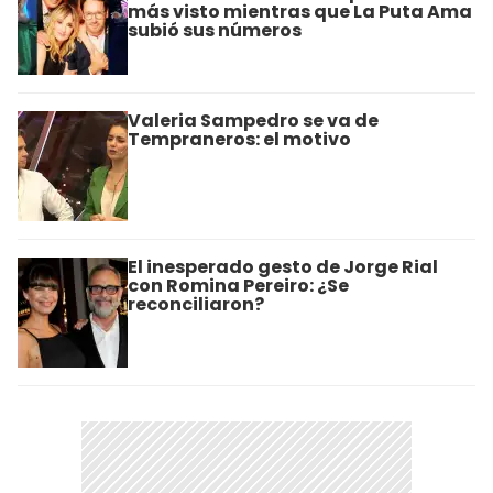
más visto mientras que La Puta Ama
subió sus números
Valeria Sampedro se va de
Tempraneros: el motivo
El inesperado gesto de Jorge Rial
con Romina Pereiro: ¿Se
reconciliaron?