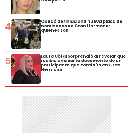
Quedó definida una nueva placa de
4
nominados en Gran Hermano:
quiénes son
Laura Ubfal sorprendió al revelar que
5
recibió una carta documento de un
participante que continúa en Gran
Hermano