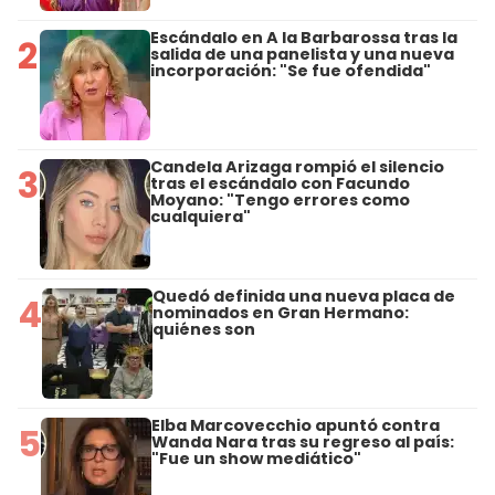
Escándalo en A la Barbarossa tras la
2
salida de una panelista y una nueva
incorporación: "Se fue ofendida"
Candela Arizaga rompió el silencio
3
tras el escándalo con Facundo
Moyano: "Tengo errores como
cualquiera"
Quedó definida una nueva placa de
4
nominados en Gran Hermano:
quiénes son
Elba Marcovecchio apuntó contra
5
Wanda Nara tras su regreso al país:
"Fue un show mediático"