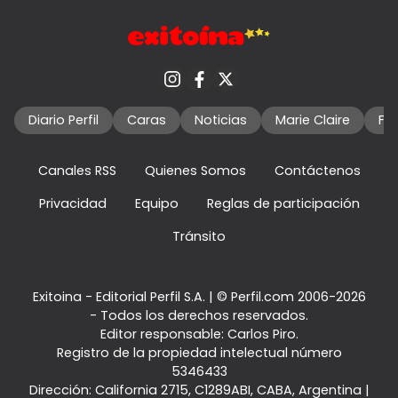
Diario Perfil
Caras
Noticias
Marie Claire
Fo
Canales RSS
Quienes Somos
Contáctenos
Privacidad
Equipo
Reglas de participación
Tránsito
Exitoina - Editorial Perfil S.A.
| © Perfil.com 2006-2026
- Todos los derechos reservados.
Editor responsable: Carlos Piro.
Registro de la propiedad intelectual número
5346433
Dirección:
California 2715
,
C1289ABI
,
CABA, Argentina
|