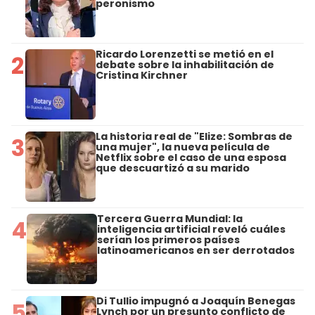
peronismo
Ricardo Lorenzetti se metió en el
2
debate sobre la inhabilitación de
Cristina Kirchner
La historia real de "Elize: Sombras de
3
una mujer", la nueva película de
Netflix sobre el caso de una esposa
que descuartizó a su marido
Tercera Guerra Mundial: la
4
inteligencia artificial reveló cuáles
serían los primeros países
latinoamericanos en ser derrotados
Di Tullio impugnó a Joaquín Benegas
5
Lynch por un presunto conflicto de