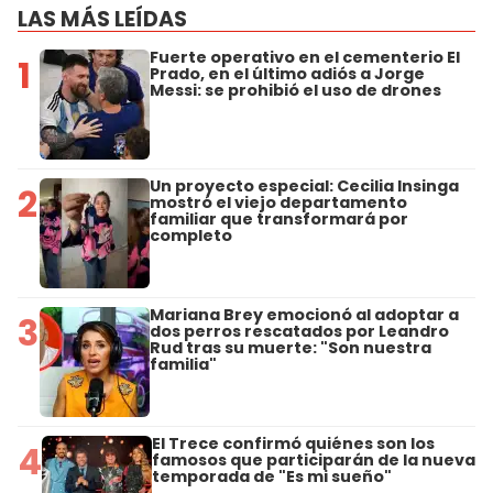
LAS MÁS LEÍDAS
Fuerte operativo en el cementerio El
1
Prado, en el último adiós a Jorge
Messi: se prohibió el uso de drones
Un proyecto especial: Cecilia Insinga
2
mostró el viejo departamento
familiar que transformará por
completo
Mariana Brey emocionó al adoptar a
3
dos perros rescatados por Leandro
Rud tras su muerte: "Son nuestra
familia"
El Trece confirmó quiénes son los
4
famosos que participarán de la nueva
temporada de "Es mi sueño"