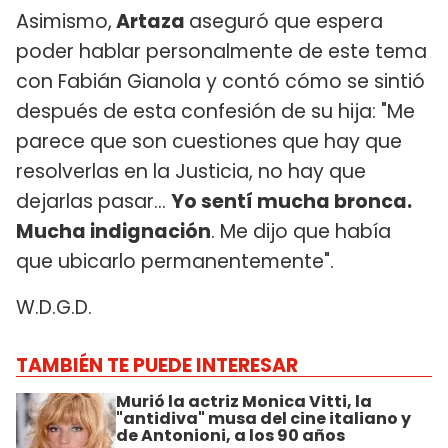
Asimismo,
Artaza
aseguró que espera
poder hablar personalmente de este tema
con Fabián Gianola y contó cómo se sintió
después de esta confesión de su hija: "Me
parece que son cuestiones que hay que
resolverlas en la Justicia, no hay que
dejarlas pasar...
Yo sentí mucha bronca.
Mucha indignación
. Me dijo que había
que ubicarlo permanentemente".
W.D.G.D.
TAMBIÉN TE PUEDE INTERESAR
Murió la actriz Monica Vitti, la
"antidiva" musa del cine italiano y
de Antonioni, a los 90 años