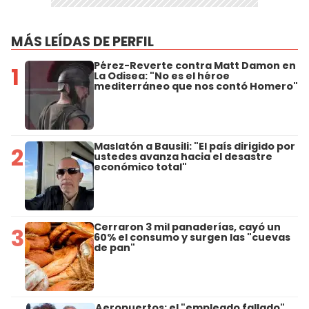
MÁS LEÍDAS DE PERFIL
Pérez-Reverte contra Matt Damon en
1
La Odisea: "No es el héroe
mediterráneo que nos contó Homero"
Maslatón a Bausili: "El país dirigido por
2
ustedes avanza hacia el desastre
económico total"
Cerraron 3 mil panaderías, cayó un
3
60% el consumo y surgen las "cuevas
de pan"
Aeropuertos: el "empleado fallado"