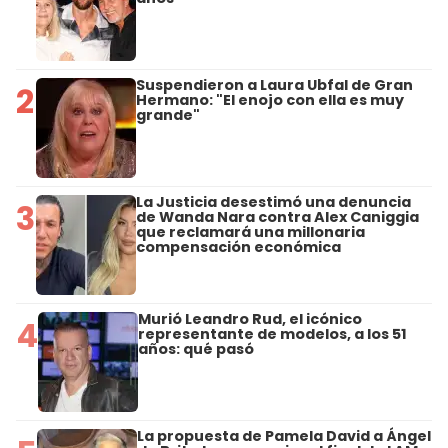
Suspendieron a Laura Ubfal de Gran
2
Hermano: "El enojo con ella es muy
grande"
La Justicia desestimó una denuncia
3
de Wanda Nara contra Alex Caniggia
que reclamará una millonaria
compensación económica
Murió Leandro Rud, el icónico
4
representante de modelos, a los 51
años: qué pasó
La propuesta de Pamela David a Ángel