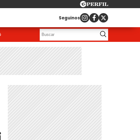
Seguinos
G
i