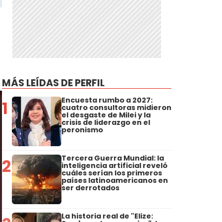
MÁS LEÍDAS DE PERFIL
Encuesta rumbo a 2027:
1
cuatro consultoras midieron
el desgaste de Milei y la
crisis de liderazgo en el
peronismo
Tercera Guerra Mundial: la
2
inteligencia artificial reveló
cuáles serían los primeros
países latinoamericanos en
ser derrotados
La historia real de "Elize: