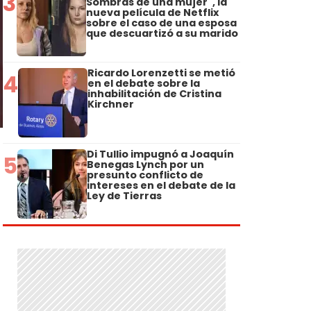
3
Sombras de una mujer", la
nueva película de Netflix
sobre el caso de una esposa
que descuartizó a su marido
Ricardo Lorenzetti se metió
4
en el debate sobre la
inhabilitación de Cristina
Kirchner
Di Tullio impugnó a Joaquín
5
Benegas Lynch por un
presunto conflicto de
intereses en el debate de la
Ley de Tierras