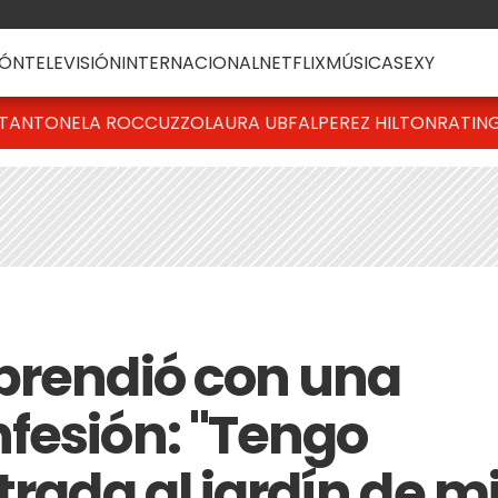
ÓN
TELEVISIÓN
INTERNACIONAL
NETFLIX
MÚSICA
SEXY
T
ANTONELA ROCCUZZO
LAURA UBFAL
PEREZ HILTON
RATIN
prendió con una
fesión: "Tengo
trada al jardín de m