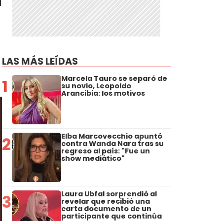
LAS MÁS LEÍDAS
Marcela Tauro se separó de
1
su novio, Leopoldo
Arancibia: los motivos
Elba Marcovecchio apuntó
2
contra Wanda Nara tras su
regreso al país: "Fue un
show mediático"
Laura Ubfal sorprendió al
3
revelar que recibió una
carta documento de un
participante que continúa