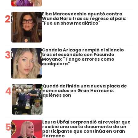
Elba Marcovecchio apuntó contra
2
Wanda Nara tras su regreso al país:
"Fue un show mediático"
Candela Arizaga rompió el silencio
3
tras el escándalo con Facundo
Moyano: "Tengo errores como
cualquiera"
Quedó definida una nueva placa de
4
nominados en Gran Hermano:
quiénes son
Laura Ubfal sorprendió al revelar que
5
recibió una carta documento de un
participante que continúa en Gran
Hermano