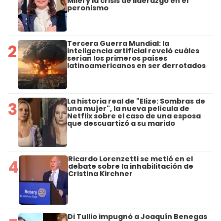
Milei y la crisis de liderazgo en el
peronismo
Tercera Guerra Mundial: la
2
inteligencia artificial reveló cuáles
serían los primeros países
latinoamericanos en ser derrotados
La historia real de "Elize: Sombras de
3
una mujer", la nueva película de
Netflix sobre el caso de una esposa
que descuartizó a su marido
Ricardo Lorenzetti se metió en el
4
debate sobre la inhabilitación de
Cristina Kirchner
Di Tullio impugnó a Joaquín Benegas