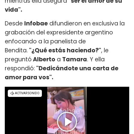
mientras ella asegura
"ser el amor de su
vida".
Desde
Infobae
difundieron en exclusiva la
grabación del expresidente argentino
enfocando a la panelista de
Bendita.
"¿Qué estás haciendo?"
, le
preguntó
Alberto
a
Tamara
. Y ella
respondió:
"Dedicándote una carta de
amor para vos".