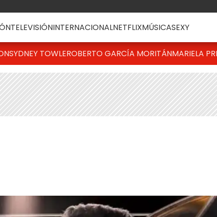
ÓN
TELEVISIÓN
INTERNACIONAL
NETFLIX
MÚSICA
SEXY
TON
SYDNEY TOWLE
ROBERTO GARCÍA MORITÁN
MARIELA PR