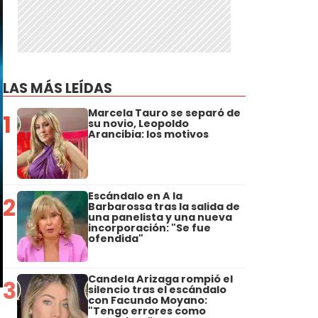
LAS MÁS LEÍDAS
Marcela Tauro se separó de
1
su novio, Leopoldo
Arancibia: los motivos
Escándalo en A la
2
Barbarossa tras la salida de
una panelista y una nueva
incorporación: "Se fue
ofendida"
Candela Arizaga rompió el
3
silencio tras el escándalo
con Facundo Moyano:
"Tengo errores como