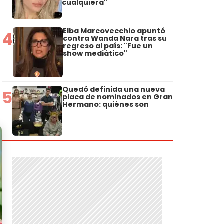
cualquiera"
Elba Marcovecchio apuntó
4
contra Wanda Nara tras su
regreso al país: "Fue un
show mediático"
Quedó definida una nueva
5
placa de nominados en Gran
Hermano: quiénes son