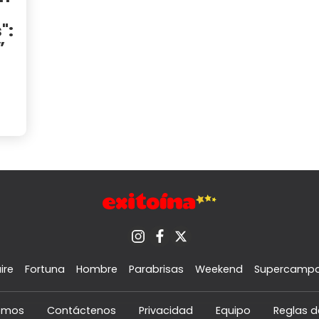
":
”
ire
Fortuna
Hombre
Parabrisas
Weekend
Supercamp
omos
Contáctenos
Privacidad
Equipo
Reglas d