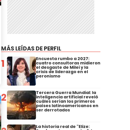
MÁS LEÍDAS DE PERFIL
Encuesta rumbo a 2027:
1
cuatro consultoras midieron
el desgaste de Milei y la
crisis de liderazgo en el
peronismo
Tercera Guerra Mundial: la
2
inteligencia artificial reveló
cuáles serían los primeros
países latinoamericanos en
ser derrotados
La historia real de "Elize: