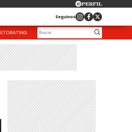
Seguinos
IETO
RATING