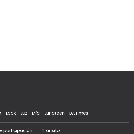
o
Look
Luz
Mía
Lunateen
BATimes
e participación
Tránsito