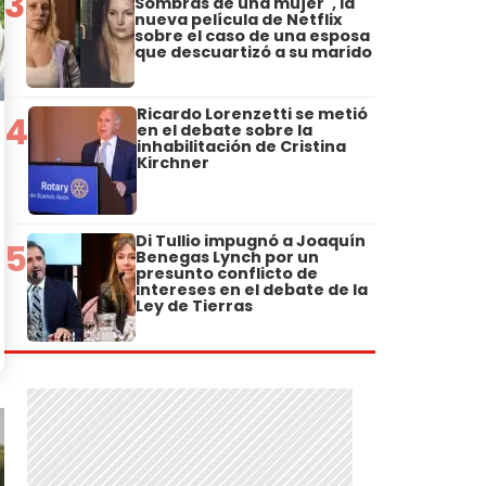
3
Sombras de una mujer", la
nueva película de Netflix
sobre el caso de una esposa
que descuartizó a su marido
Ricardo Lorenzetti se metió
4
en el debate sobre la
inhabilitación de Cristina
Kirchner
Di Tullio impugnó a Joaquín
5
Benegas Lynch por un
presunto conflicto de
intereses en el debate de la
Ley de Tierras