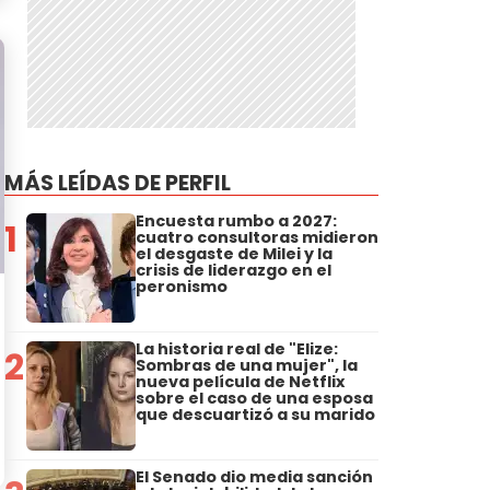
MÁS LEÍDAS DE PERFIL
Encuesta rumbo a 2027:
1
cuatro consultoras midieron
el desgaste de Milei y la
crisis de liderazgo en el
peronismo
La historia real de "Elize:
2
Sombras de una mujer", la
nueva película de Netflix
sobre el caso de una esposa
que descuartizó a su marido
El Senado dio media sanción