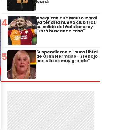
Icardi
Aseguran que Mauro Icardi
4
ya tendría nuevo club tras
su salida del Galatasaray:
"Está buscando casa"
Suspendieron a Laura Ubfal
5
de Gran Hermano: "El enojo
con ella es muy grande"