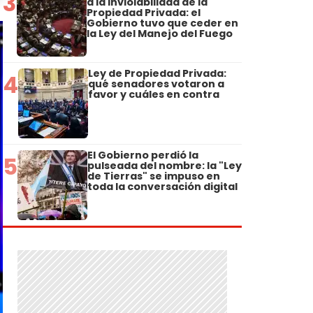
3
a la Inviolabilidad de la
Propiedad Privada: el
Gobierno tuvo que ceder en
la Ley del Manejo del Fuego
Ley de Propiedad Privada:
4
qué senadores votaron a
favor y cuáles en contra
El Gobierno perdió la
5
pulseada del nombre: la "Ley
de Tierras" se impuso en
toda la conversación digital