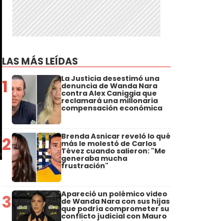
LAS MÁS LEÍDAS
La Justicia desestimó una
1
denuncia de Wanda Nara
contra Alex Caniggia que
reclamará una millonaria
compensación económica
Brenda Asnicar reveló lo qué
2
más le molestó de Carlos
Tévez cuando salieron: "Me
generaba mucha
a
frustración"
Apareció un polémico video
3
de Wanda Nara con sus hijas
que podría comprometer su
conflicto judicial con Mauro