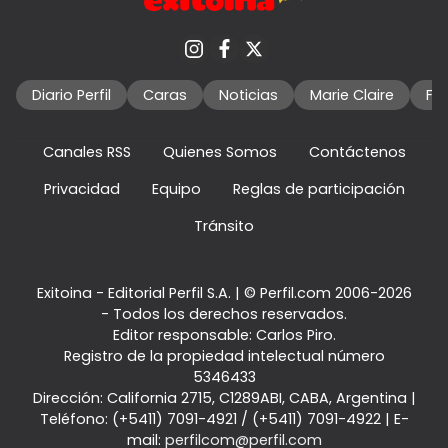
Diario Perfil
Caras
Noticias
Marie Claire
Fo
Canales RSS
Quienes Somos
Contáctenos
Privacidad
Equipo
Reglas de participación
Tránsito
Exitoina - Editorial Perfil S.A.
| © Perfil.com 2006-2026
- Todos los derechos reservados.
Editor responsable: Carlos Piro.
Registro de la propiedad intelectual número
5346433
Dirección:
California 2715
,
C1289ABI
,
CABA, Argentina
|
Teléfono:
(+5411) 7091-4921
/
(+5411) 7091-4922
| E-
mail:
perfilcom@perfil.com