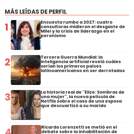
MÁS LEÍDAS DE PERFIL
Encuesta rumbo a 2027: cuatro
1
consultoras midieron el desgaste de
Milei y la crisis de liderazgo en el
peronismo
Tercera Guerra Mundial: la
2
inteligencia artificial reveló cuáles
serían los primeros países
latinoamericanos en ser derrotados
La historia real de "Elize: Sombras de
3
una mujer", la nueva película de
Netflix sobre el caso de una esposa
que descuartizó a su marido
Ricardo Lorenzetti se metió en el
4
debate sobre la inhabilitación de