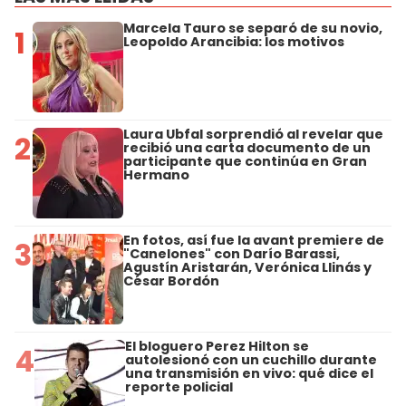
Marcela Tauro se separó de su novio,
1
Leopoldo Arancibia: los motivos
Laura Ubfal sorprendió al revelar que
2
recibió una carta documento de un
participante que continúa en Gran
Hermano
En fotos, así fue la avant premiere de
3
"Canelones" con Darío Barassi,
Agustín Aristarán, Verónica Llinás y
César Bordón
El bloguero Perez Hilton se
4
autolesionó con un cuchillo durante
una transmisión en vivo: qué dice el
reporte policial