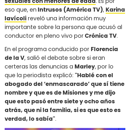
sexuales con menores de edad
. Es por
eso que, en
Intrusos (América TV)
,
Karina
Iavícoli
reveló una información muy
importante sobre la persona que acusó al
conductor en pleno vivo por
Crónica TV
.
En el programa conducido por
Florencia
de la V
, salió el debate sobre si eran
certeras las denuncias a
Marley
, por lo
que la periodista explicó:
"Hablé con el
abogado del ‘enmascarado’ que sí tiene
nombre y que es de Misiones y me dijo
que esto pasó entre siete y ocho años
atrás, que ni la familia, si es que esto es
verdad, lo sabía"
.