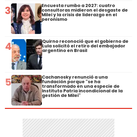
Encuesta rumbo a 2027: cuatro
3
consultoras midieron el desgaste de
Milei y la crisis de liderazgo en el
peronismo
Quirno reconoció que el gobierno de
4
Lula solicitó el retiro del embajador
argentino en Brasil
Cachanosky renunció a una
5
fundación porque "se ha
transformado en una especie de
Instituto Patria incondicional de la
gestión de Milei"