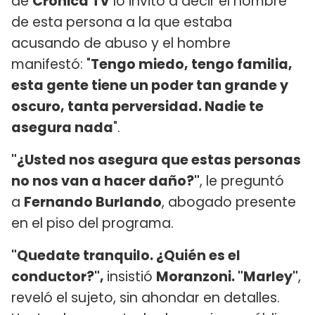
de
Crónica TV
lo invitó a decir el nombre
de esta persona a la que estaba
acusando de abuso y el hombre
manifestó: "
Tengo miedo, tengo familia,
esta gente tiene un poder tan grande y
oscuro, tanta perversidad. Nadie te
asegura nada
".
"¿Usted nos asegura que estas personas
no nos van a hacer daño?"
, le preguntó
a
Fernando Burlando
, abogado presente
en el piso del programa.
"Quedate tranquilo. ¿Quién es el
conductor?",
insistió
Moranzoni. "Marley"
,
reveló el sujeto, sin ahondar en detalles.