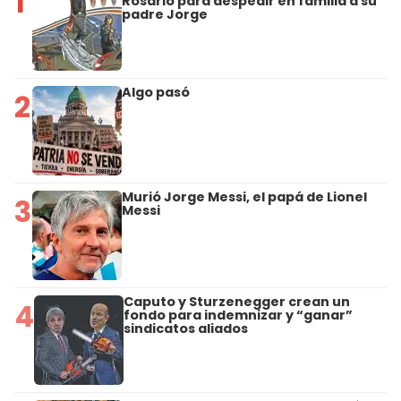
1
Rosario para despedir en familia a su
padre Jorge
Algo pasó
2
Murió Jorge Messi, el papá de Lionel
3
Messi
Caputo y Sturzenegger crean un
4
fondo para indemnizar y “ganar”
sindicatos aliados