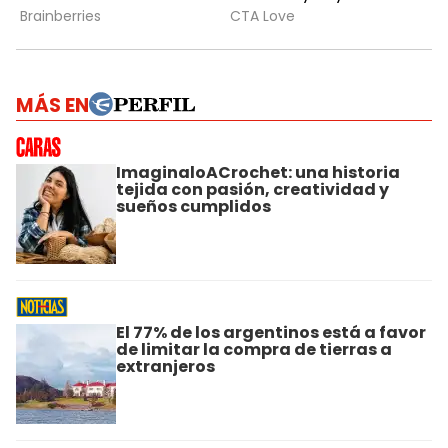
MÁS EN
ImaginaloACrochet: una historia
tejida con pasión, creatividad y
sueños cumplidos
El 77% de los argentinos está a favor
de limitar la compra de tierras a
extranjeros