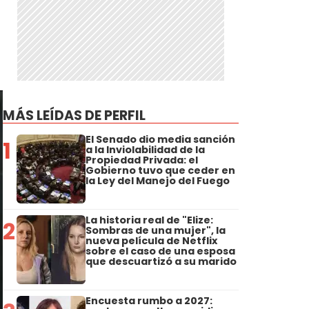
MÁS LEÍDAS DE PERFIL
El Senado dio media sanción
1
a la Inviolabilidad de la
Propiedad Privada: el
Gobierno tuvo que ceder en
la Ley del Manejo del Fuego
La historia real de "Elize:
2
Sombras de una mujer", la
nueva película de Netflix
sobre el caso de una esposa
que descuartizó a su marido
Encuesta rumbo a 2027: