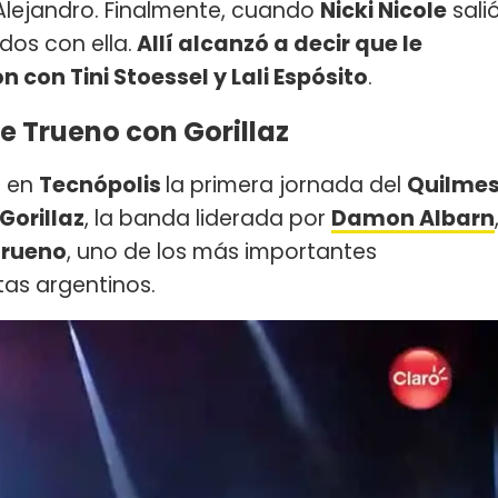
ió Alejandro. Finalmente, cuando
Nicki Nicole
sali
dos con ella.
Allí alcanzó a decir que le
con Tini Stoessel y Lali Espósito
.
e Trueno con Gorillaz
o en
Tecnópolis
la primera jornada del
Quilme
Gorillaz
, la banda liderada por
Damon Albarn
Trueno
, uno de los más importantes
tas argentinos.