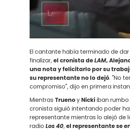
El cantante había terminado de dar u
finalizar,
el cronista de
LAM
, Alejan
una nota y felicitarlo por su trab
su representante no lo dejó
. "No t
compromiso", dijo en primera insta
Mientras
Trueno
y
Nicki
iban rumbo a
cronista siguió intentando poder habl
representante mientras lo alejó de l
radio
Los 40
,
el representante se e