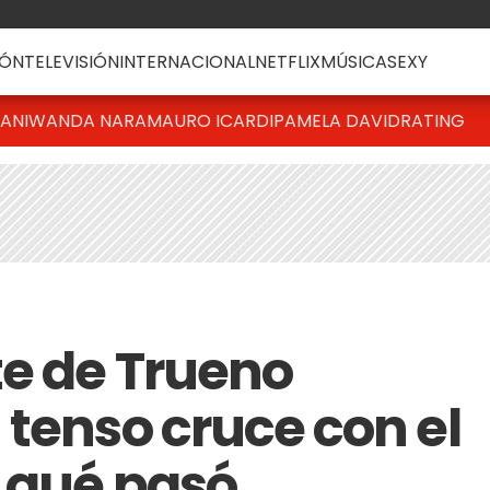
ÓN
TELEVISIÓN
INTERNACIONAL
NETFLIX
MÚSICA
SEXY
IANI
WANDA NARA
MAURO ICARDI
PAMELA DAVID
RATING
te de Trueno
 tenso cruce con el
 qué pasó