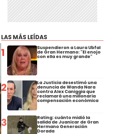
LAS MÁS LEÍDAS
Suspendieron a Laura Ubfal
1
de Gran Hermano: "El enojo
con ella es muy grande"
La Justicia desestimó una
2
denuncia de Wanda Nara
contra Alex Caniggia que
reclamará una millonaria
compensación económica
Rating: cuánto midió la
3
salida de Juanicar de Gran
Hermano Generación
Dorada