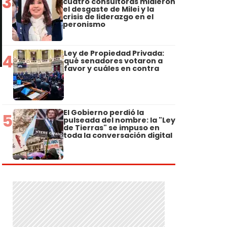
3
cuatro consultoras midieron
el desgaste de Milei y la
crisis de liderazgo en el
peronismo
Ley de Propiedad Privada:
4
qué senadores votaron a
favor y cuáles en contra
El Gobierno perdió la
5
pulseada del nombre: la "Ley
de Tierras" se impuso en
toda la conversación digital