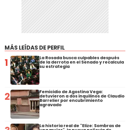
MÁS LEÍDAS DE PERFIL
La Rosada busca culpables después
1
de la derrota en el Senado y recalcula
su estrategia
Femicidio de Agostina Vega:
2
detuvieron a dos inquilinos de Claudio
Barrelier por encubrimiento
agravado
La historia real de "Elize: Sombras de