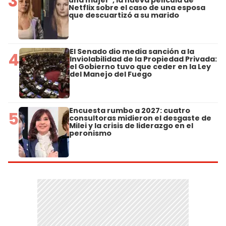
3
una mujer", la nueva película de
Netflix sobre el caso de una esposa
que descuartizó a su marido
El Senado dio media sanción a la
4
Inviolabilidad de la Propiedad Privada:
el Gobierno tuvo que ceder en la Ley
del Manejo del Fuego
Encuesta rumbo a 2027: cuatro
5
consultoras midieron el desgaste de
Milei y la crisis de liderazgo en el
peronismo