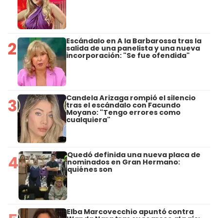
Escándalo en A la Barbarossa tras la
2
salida de una panelista y una nueva
incorporación: "Se fue ofendida"
Candela Arizaga rompió el silencio
3
tras el escándalo con Facundo
Moyano: "Tengo errores como
cualquiera"
Quedó definida una nueva placa de
4
nominados en Gran Hermano:
quiénes son
Elba Marcovecchio apuntó contra