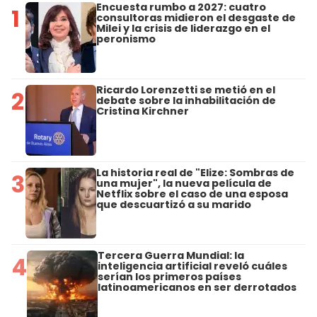
Encuesta rumbo a 2027: cuatro
1
consultoras midieron el desgaste de
Milei y la crisis de liderazgo en el
peronismo
Ricardo Lorenzetti se metió en el
2
debate sobre la inhabilitación de
Cristina Kirchner
La historia real de "Elize: Sombras de
3
una mujer", la nueva película de
Netflix sobre el caso de una esposa
que descuartizó a su marido
Tercera Guerra Mundial: la
4
inteligencia artificial reveló cuáles
serían los primeros países
latinoamericanos en ser derrotados