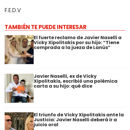
F.E.D.V
TAMBIÉN TE PUEDE INTERESAR
El fuerte reclamo de Javier Naselli a
Vicky Xipolitakis por su hijo: “Tiene
comprada a la jueza de Lanús”
Javier Naselli, ex de Vicky
Xipolitakis, escribió una polémica
carta a su hijo: qué dice
El triunfo de Vicky Xipolitakis ante la
Justicia: Javier Naselli deberá ir a
juicio oral