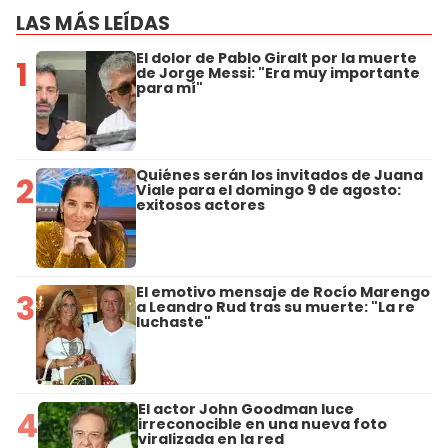
LAS MÁS LEÍDAS
El dolor de Pablo Giralt por la muerte
1
de Jorge Messi: "Era muy importante
para mí"
Quiénes serán los invitados de Juana
2
Viale para el domingo 9 de agosto:
exitosos actores
El emotivo mensaje de Rocío Marengo
3
a Leandro Rud tras su muerte: "La re
luchaste"
El actor John Goodman luce
4
irreconocible en una nueva foto
viralizada en la red