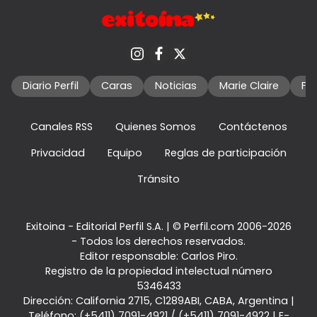
Diario Perfil
Caras
Noticias
Marie Claire
Fo
Canales RSS
Quienes Somos
Contáctenos
Privacidad
Equipo
Reglas de participación
Tránsito
Exitoina - Editorial Perfil S.A.
| © Perfil.com 2006-2026
- Todos los derechos reservados.
Editor responsable: Carlos Piro.
Registro de la propiedad intelectual número
5346433
Dirección:
California 2715
,
C1289ABI
,
CABA, Argentina
|
Teléfono:
(+5411) 7091-4921
/
(+5411) 7091-4922
| E-