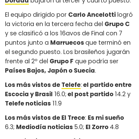
Dorada
bajaron al tercer y cuarto puesto.
El equipo dirigido por
Carlo Ancelotti
logró
la victoria en la tercera fecha del
Grupo C
y se clasificó a los 16avos de Final con 7
puntos junto a
Marruecos
que terminó en
el segundo puesto. Los brasileños jugarán
frente al 2º del
Grupo F
que podría ser
Países Bajos, Japón o Suecia
.
Los más vistos de
Telefe
:
el partido entre
Escocia y Brasil
16.0;
el post partido
14.2 y
Telefe noticias
11.9
Los más vistos de El Trece
:
Es mi sueño
6.3;
Mediodía noticias
5.0;
El Zorro
4.8