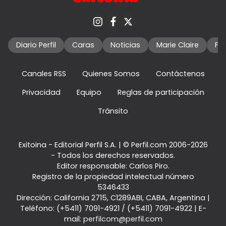
Diario Perfil
Caras
Noticias
Marie Claire
Fo
Canales RSS
Quienes Somos
Contáctenos
Privacidad
Equipo
Reglas de participación
Tránsito
Exitoina - Editorial Perfil S.A.
| © Perfil.com 2006-2026
- Todos los derechos reservados.
Editor responsable: Carlos Piro.
Registro de la propiedad intelectual número
5346433
Dirección:
California 2715
,
C1289ABI
,
CABA, Argentina
|
Teléfono:
(+5411) 7091-4921
/
(+5411) 7091-4922
| E-
mail:
perfilcom@perfil.com