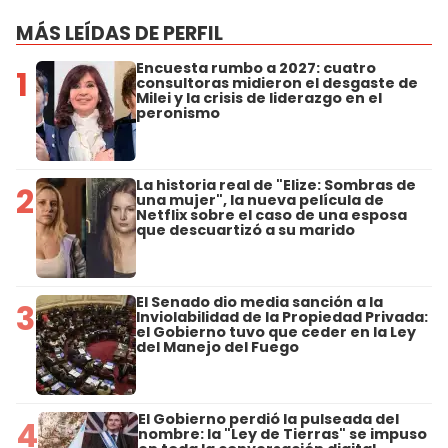
MÁS LEÍDAS DE PERFIL
Encuesta rumbo a 2027: cuatro
1
consultoras midieron el desgaste de
Milei y la crisis de liderazgo en el
peronismo
La historia real de "Elize: Sombras de
2
una mujer", la nueva película de
Netflix sobre el caso de una esposa
que descuartizó a su marido
El Senado dio media sanción a la
3
Inviolabilidad de la Propiedad Privada:
el Gobierno tuvo que ceder en la Ley
del Manejo del Fuego
El Gobierno perdió la pulseada del
4
nombre: la "Ley de Tierras" se impuso