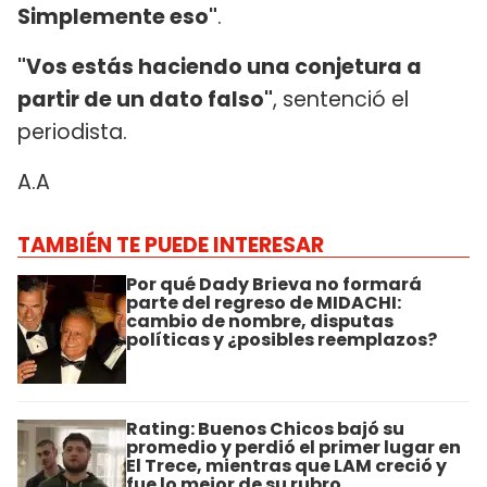
Simplemente eso"
.
"Vos estás haciendo una conjetura a
partir de un dato falso"
, sentenció el
periodista.
A.A
TAMBIÉN TE PUEDE INTERESAR
Por qué Dady Brieva no formará
parte del regreso de MIDACHI:
cambio de nombre, disputas
políticas y ¿posibles reemplazos?
Rating: Buenos Chicos bajó su
promedio y perdió el primer lugar en
El Trece, mientras que LAM creció y
fue lo mejor de su rubro