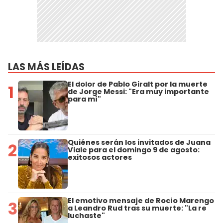
LAS MÁS LEÍDAS
El dolor de Pablo Giralt por la muerte
1
de Jorge Messi: "Era muy importante
para mí"
Quiénes serán los invitados de Juana
2
Viale para el domingo 9 de agosto:
exitosos actores
El emotivo mensaje de Rocío Marengo
3
a Leandro Rud tras su muerte: "La re
luchaste"