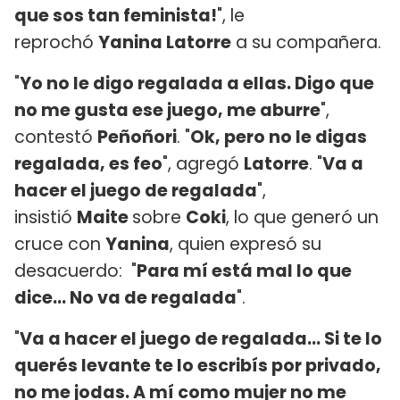
que sos tan feminista!
", le
reprochó
Yanina Latorre
a su compañera.
"
Yo no le digo regalada a ellas. Digo que
no me gusta ese juego, me aburre
",
contestó
Peñoñori
. "
Ok, pero no le digas
regalada, es feo
", agregó
Latorre
. "
Va a
hacer el juego de regalada
",
insistió
Maite
sobre
Coki
, lo que generó un
cruce con
Yanina
, quien expresó su
desacuerdo: "
Para mí está mal lo que
dice... No va de regalada
".
"
Va a hacer el juego de regalada... Si te lo
querés levante te lo escribís por privado,
no me jodas. A mí como mujer no me