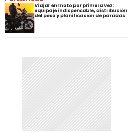
Viajar en moto por primera vez:
equipaje indispensable, distribución
del peso y planificación de paradas