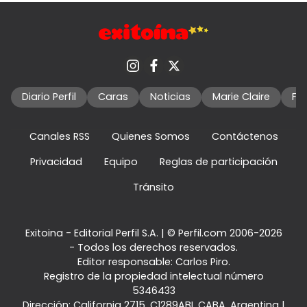
Diario Perfil
Caras
Noticias
Marie Claire
Fo
Canales RSS
Quienes Somos
Contáctenos
Privacidad
Equipo
Reglas de participación
Tránsito
Exitoina - Editorial Perfil S.A.
| © Perfil.com 2006-2026
- Todos los derechos reservados.
Editor responsable: Carlos Piro.
Registro de la propiedad intelectual número
5346433
Dirección:
California 2715
,
C1289ABI
,
CABA, Argentina
|