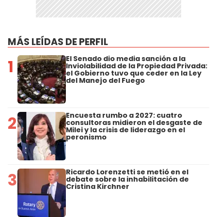
MÁS LEÍDAS DE PERFIL
El Senado dio media sanción a la
1
Inviolabilidad de la Propiedad Privada:
el Gobierno tuvo que ceder en la Ley
del Manejo del Fuego
Encuesta rumbo a 2027: cuatro
2
consultoras midieron el desgaste de
Milei y la crisis de liderazgo en el
peronismo
Ricardo Lorenzetti se metió en el
3
debate sobre la inhabilitación de
Cristina Kirchner