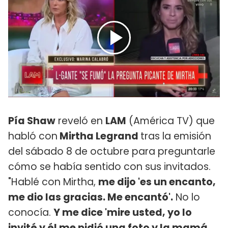
Pía Shaw
reveló en
LAM
(América TV) que
habló con
Mirtha Legrand
tras la emisión
del sábado 8 de octubre para preguntarle
cómo se había sentido con sus invitados.
"Hablé con Mirtha,
me dijo 'es un encanto,
me dio las gracias. Me encantó'.
No lo
conocía.
Y me dice 'mire usted, yo lo
invité y él me pidió una foto y la mamá