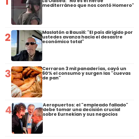
1
La Odisea: "No es el héroe
mediterráneo que nos contó Homero"
Maslatón a Bausili: "El país dirigido por
2
ustedes avanza hacia el desastre
económico total"
Cerraron 3 mil panaderías, cayó un
3
60% el consumo y surgen las "cuevas
de pan"
Aeropuertos: el "empleado fallado"
4
debe tomar una decisión crucial
sobre Eurnekian y sus negocios