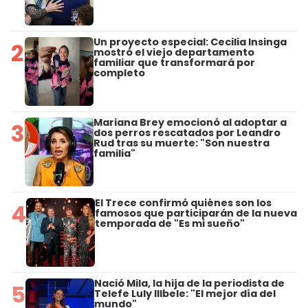
Un proyecto especial: Cecilia Insinga
2
mostró el viejo departamento
familiar que transformará por
completo
Mariana Brey emocionó al adoptar a
3
dos perros rescatados por Leandro
Rud tras su muerte: "Son nuestra
familia"
El Trece confirmó quiénes son los
4
famosos que participarán de la nueva
temporada de "Es mi sueño"
Nació Mila, la hija de la periodista de
5
Telefe Luly Illbele: "El mejor día del
mundo"