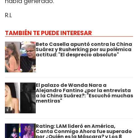
había generado.
R.L
TAMBIÉN TE PUEDE INTERESAR
Beto Casella apuntó contra la China
Suárez y Rusherking por su polémica
actitud: "El desprecio absoluto"
El palazo de Wanda Nara a
Alejandro Fantino ¿por la entrevista
a la China Suárez?: "Escuchó muchas
mentiras"
Rating: LAM lideró en América,
Canta Conmigo Ahora fue superado
por ¿Quién es la Máscara? y Los 8