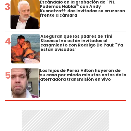
Escándalo en la grabación de "PH,
3
Podemos Hablar" con Andy
Kusnetzoff: dos invitadas se cruzaron
frente a cámara
Aseguran que los padres de Tini
4
Stoessel no están invitados al
casamiento con Rodrigo De Paul: "Ya
están avisados"
Los hijos de Perez Hilton huyeron de
5
su casa por miedo minutos antes de la
aterradora transmisión en vivo