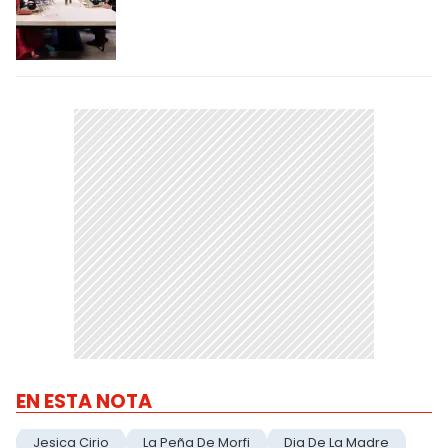
EN ESTA NOTA
Jesica Cirio
La Peña De Morfi
Dia De La Madre