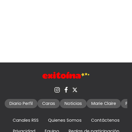
Diario Perfil
Caras
Noticias
Marie Claire
Fo
Canales RSS
Quienes Somos
Contáctenos
Privacidad
Equipo
Reglas de participación