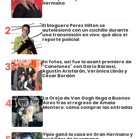
Hermano
El bloguero Perez Hilton se
2
autolesionó con un cuchillo durante
una transmisión en vivo: qué dice el
reporte policial
En fotos, así fue la avant premiere de
3
"Canelones" con Darío Barassi,
Agustín Aristarán, Verónica Llinás y
César Bordón
La Oreja de Van Gogh llega a Buenos
4
Aires tras el regreso de Amaia
Montero: cómo comprar las entradas
Yipio ganó la casa en Gran Hermano y