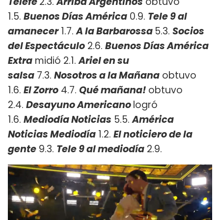
Telefe
2.3.
Arriba Argentinos
obtuvo
1.5.
Buenos Días América
0.9.
Tele 9 al
amanecer
1.7.
A la Barbarossa
5.3.
Socios
del Espectáculo
2.6.
Buenos Días América
Extra
midió 2.1.
Ariel en su
salsa
7.3.
Nosotros a la Mañana
obtuvo
1.6.
El Zorro
4.7.
Qué mañana!
obtuvo
2.4.
Desayuno Americano
logró
1.6.
Mediodía Noticias
5.5.
América
Noticias Mediodía
1.2.
El noticiero de la
gente
9.3.
Tele 9 al mediodía
2.9.