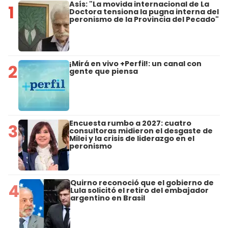
Asís: "La movida internacional de La
1
Doctora tensiona la pugna interna del
peronismo de la Provincia del Pecado"
¡Mirá en vivo +Perfil!: un canal con
2
gente que piensa
Encuesta rumbo a 2027: cuatro
3
consultoras midieron el desgaste de
Milei y la crisis de liderazgo en el
peronismo
Quirno reconoció que el gobierno de
4
Lula solicitó el retiro del embajador
argentino en Brasil