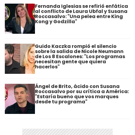
Fernanda Iglesias se refirió enfática
al conflicto de Laura Ubfal y Susana
Roccasalvo: "Una pelea entre King
Kong y Godzilla"
Guido Kaczka rompió el silencio
sobre la salida de Nicole Neumann
de Los 8 Escalones: "Los programas
necesitan gente que quiera
hacerlos"
Ángel de Brito, ácido con Susana
Roccasalvo por su crítica a América:
"Estaría bueno que vos marques
desde tu programa"