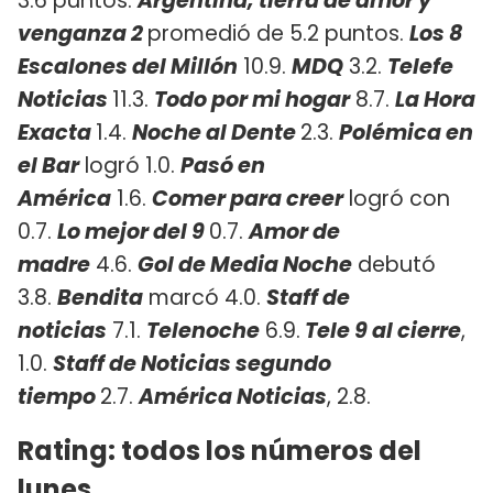
3.6 puntos.
Argentina, tierra de amor y
venganza 2
promedió de 5.2 puntos.
Los 8
Escalones del Millón
10.9.
MDQ
3.2.
Telefe
Noticias
11.3.
Todo por mi hogar
8.7.
La Hora
Exacta
1.4.
Noche al Dente
2.3.
Polémica en
el Bar
logró 1.0.
Pasó en
América
1.6.
Comer para creer
logró con
0.7.
Lo mejor del 9
0.7.
Amor de
madre
4.6.
Gol de Media Noche
debutó
3.8.
Bendita
marcó 4.0.
Staff de
noticias
7.1.
Telenoche
6.9.
Tele 9 al cierre
,
1.0.
Staff de Noticias segundo
tiempo
2.7.
América Noticias
, 2.8.
Rating: todos los números del
lunes