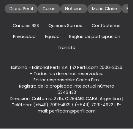
Diario Perfil
Caras
Noticias
Marie Claire
Fo
Canales RSS
Quienes Somos
Contáctenos
Privacidad
Equipo
Reglas de participación
Tránsito
Exitoina - Editorial Perfil S.A.
| © Perfil.com 2006-2026
- Todos los derechos reservados.
Editor responsable: Carlos Piro.
Registro de la propiedad intelectual número
5346433
Dirección:
California 2715
,
C1289ABI
,
CABA, Argentina
|
Teléfono:
(+5411) 7091-4921
/
(+5411) 7091-4922
| E-
mail:
perfilcom@perfil.com