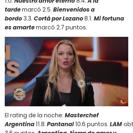
1.0.
Nuestro amor eterno
8.4.
A la
tarde
marcó 2.5.
Bienvenidos a
bordo
3.3.
Cortá por Lozano
8.1.
Mi fortuna
es amarte
marcó 2.7 puntos.
El rating de la noche:
Masterchef
Argentina
11.8.
Pantanal
10.6 puntos.
LAM
ob