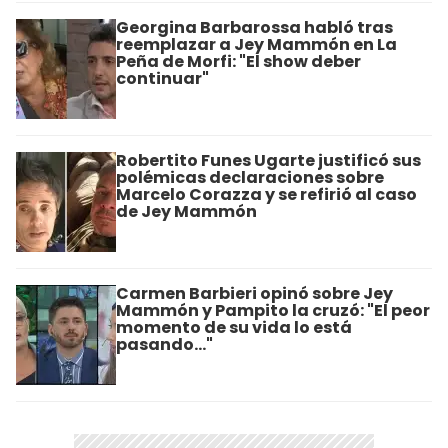
Georgina Barbarossa habló tras
reemplazar a Jey Mammón en La
Peña de Morfi: "El show deber
continuar"
Robertito Funes Ugarte justificó sus
polémicas declaraciones sobre
Marcelo Corazza y se refirió al caso
de Jey Mammón
Carmen Barbieri opinó sobre Jey
Mammón y Pampito la cruzó: "El peor
momento de su vida lo está
pasando..."