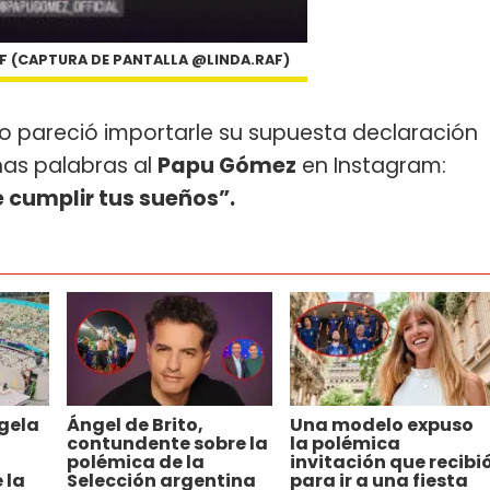
FF (CAPTURA DE PANTALLA @LINDA.RAF)
 no pareció importarle su supuesta declaración
nas palabras al
Papu Gómez
en Instagram:
te cumplir tus sueños”.
gela
Ángel de Brito,
Una modelo expuso
contundente sobre la
la polémica
polémica de la
invitación que recibi
 la
Selección argentina
para ir a una fiesta