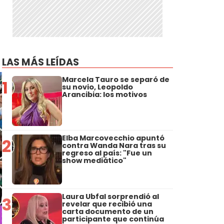
LAS MÁS LEÍDAS
Marcela Tauro se separó de
1
su novio, Leopoldo
Arancibia: los motivos
Elba Marcovecchio apuntó
2
contra Wanda Nara tras su
regreso al país: "Fue un
show mediático"
Laura Ubfal sorprendió al
3
revelar que recibió una
carta documento de un
participante que continúa