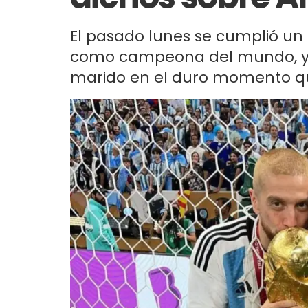
El pasado lunes se cumplió un
como campeona del mundo, y l
marido en el duro momento qu