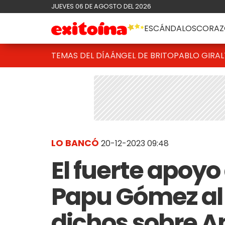
JUEVES 06 DE AGOSTO DEL 2026
ESCÁNDALOS
CORAZ
TEMAS DEL DÍA
ÁNGEL DE BRITO
PABLO GIRAL
LO BANCÓ
20-12-2023 09:48
El fuerte apoyo
Papu Gómez al f
dichos sobre A