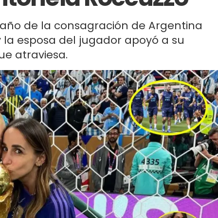
 año de la consagración de Argentina
a esposa del jugador apoyó a su
e atraviesa.