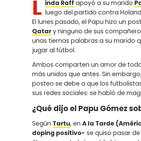
L
inda Raff
apoyó a su marido
P
luego del partido contra Holand
El lunes pasado, el Papu hizo un po
Qatar
y ninguno de sus compañeros 
unas tiernas palabras a su marido 
jugar al fútbol.
Ambos comparten un amor de toda la
más unidos que antes. Sin embargo,
posteo se debe a que los futbolistas 
sus redes sociales: se habló de ma
¿Qué dijo el Papu Gómez so
Según
Tartu
, en
A la Tarde (Améri
doping positivo-
se quiso pasar de 