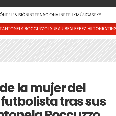
ÓN
TELEVISIÓN
INTERNACIONAL
NETFLIX
MÚSICA
SEXY
T
ANTONELA ROCCUZZO
LAURA UBFAL
PEREZ HILTON
RATIN
 de la mujer del
utbolista tras sus
ntonela Roccuzzo