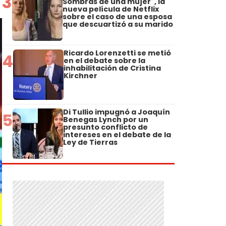
3
Sombras de una mujer", la
nueva película de Netflix
sobre el caso de una esposa
que descuartizó a su marido
Ricardo Lorenzetti se metió
4
en el debate sobre la
inhabilitación de Cristina
Kirchner
Di Tullio impugnó a Joaquín
5
Benegas Lynch por un
presunto conflicto de
intereses en el debate de la
Ley de Tierras