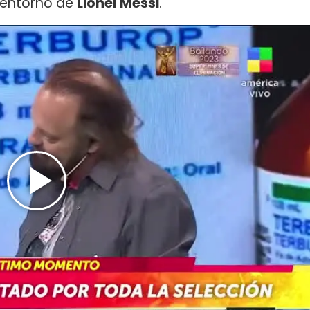
l entorno de
Lionel Messi
.