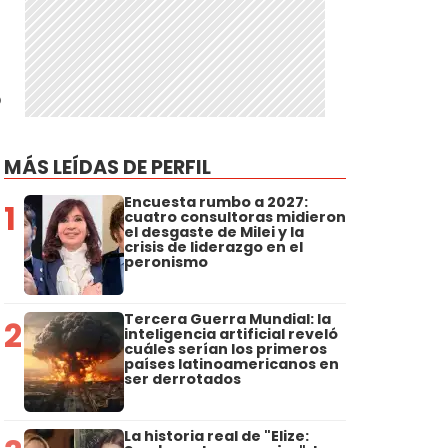
ó
MÁS LEÍDAS DE PERFIL
Encuesta rumbo a 2027:
1
cuatro consultoras midieron
el desgaste de Milei y la
crisis de liderazgo en el
peronismo
Tercera Guerra Mundial: la
2
inteligencia artificial reveló
cuáles serían los primeros
países latinoamericanos en
ser derrotados
La historia real de "Elize: