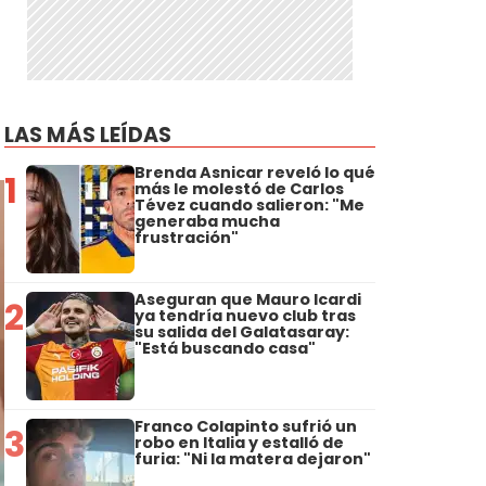
LAS MÁS LEÍDAS
Brenda Asnicar reveló lo qué
1
más le molestó de Carlos
Tévez cuando salieron: "Me
generaba mucha
frustración"
Aseguran que Mauro Icardi
2
ya tendría nuevo club tras
su salida del Galatasaray:
"Está buscando casa"
Franco Colapinto sufrió un
3
robo en Italia y estalló de
furia: "Ni la matera dejaron"