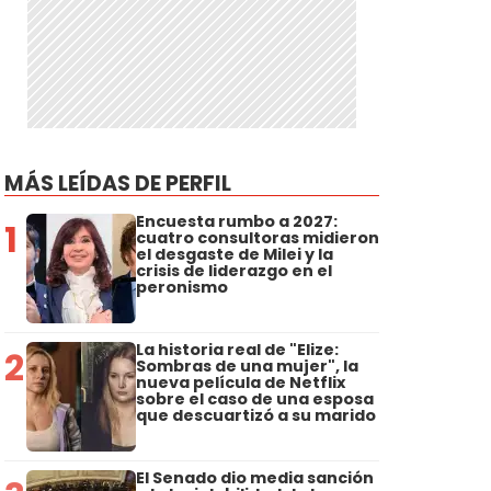
MÁS LEÍDAS DE PERFIL
Encuesta rumbo a 2027:
1
cuatro consultoras midieron
el desgaste de Milei y la
crisis de liderazgo en el
peronismo
La historia real de "Elize:
2
Sombras de una mujer", la
nueva película de Netflix
sobre el caso de una esposa
que descuartizó a su marido
El Senado dio media sanción