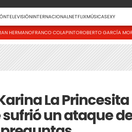
ÓN
TELEVISIÓN
INTERNACIONAL
NETFLIX
MÚSICA
SEXY
RAN HERMANO
FRANCO COLAPINTO
ROBERTO GARCÍA MO
Karina La Princesita
 sufrió un ataque d
 preguntas