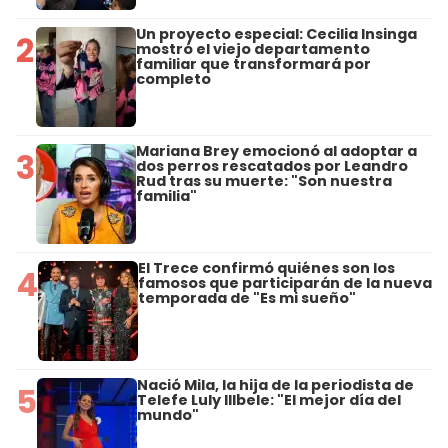
Un proyecto especial: Cecilia Insinga
2
mostró el viejo departamento
familiar que transformará por
completo
Mariana Brey emocionó al adoptar a
3
dos perros rescatados por Leandro
Rud tras su muerte: "Son nuestra
familia"
El Trece confirmó quiénes son los
4
famosos que participarán de la nueva
temporada de "Es mi sueño"
Nació Mila, la hija de la periodista de
5
Telefe Luly Illbele: "El mejor día del
mundo"