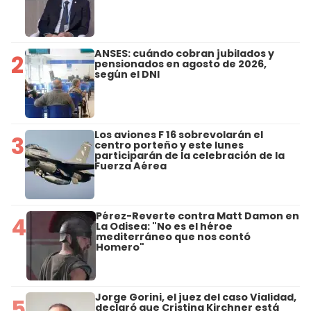
ANSES: cuándo cobran jubilados y
2
pensionados en agosto de 2026,
según el DNI
Los aviones F 16 sobrevolarán el
3
centro porteño y este lunes
participarán de la celebración de la
Fuerza Aérea
Pérez-Reverte contra Matt Damon en
4
La Odisea: "No es el héroe
mediterráneo que nos contó
Homero"
Jorge Gorini, el juez del caso Vialidad,
5
declaró que Cristina Kirchner está