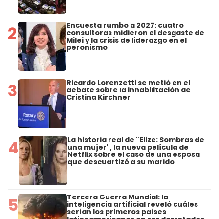
Encuesta rumbo a 2027: cuatro
2
consultoras midieron el desgaste de
Milei y la crisis de liderazgo en el
peronismo
Ricardo Lorenzetti se metió en el
3
debate sobre la inhabilitación de
Cristina Kirchner
La historia real de "Elize: Sombras de
4
una mujer", la nueva película de
Netflix sobre el caso de una esposa
que descuartizó a su marido
Tercera Guerra Mundial: la
5
inteligencia artificial reveló cuáles
serían los primeros países