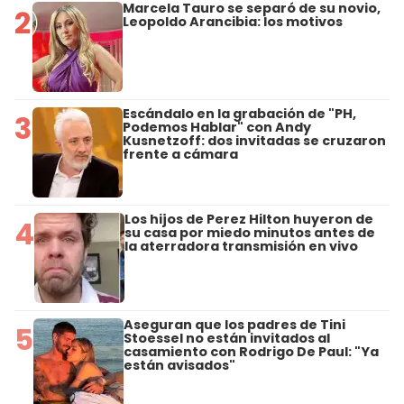
Marcela Tauro se separó de su novio,
2
Leopoldo Arancibia: los motivos
Escándalo en la grabación de "PH,
3
Podemos Hablar" con Andy
Kusnetzoff: dos invitadas se cruzaron
frente a cámara
Los hijos de Perez Hilton huyeron de
4
su casa por miedo minutos antes de
la aterradora transmisión en vivo
Aseguran que los padres de Tini
5
Stoessel no están invitados al
casamiento con Rodrigo De Paul: "Ya
están avisados"